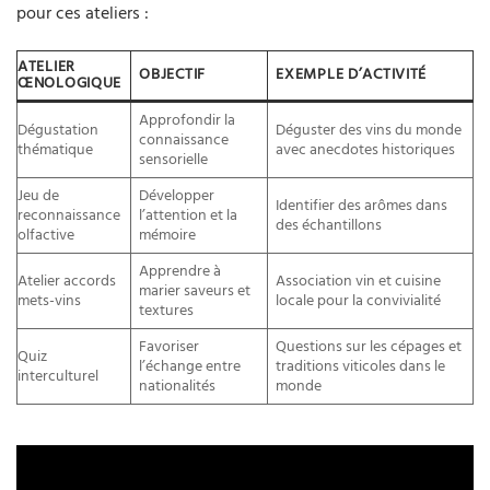
pour ces ateliers :
ATELIER
OBJECTIF
EXEMPLE D’ACTIVITÉ
ŒNOLOGIQUE
Approfondir la
Dégustation
Déguster des vins du monde
connaissance
thématique
avec anecdotes historiques
sensorielle
Jeu de
Développer
Identifier des arômes dans
reconnaissance
l’attention et la
des échantillons
olfactive
mémoire
Apprendre à
Atelier accords
Association vin et cuisine
marier saveurs et
mets-vins
locale pour la convivialité
textures
Favoriser
Questions sur les cépages et
Quiz
l’échange entre
traditions viticoles dans le
interculturel
nationalités
monde