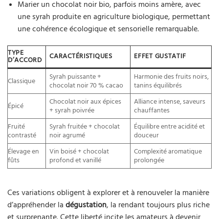
Marier un chocolat noir bio, parfois moins amère, avec
une syrah produite en agriculture biologique, permettant
une cohérence écologique et sensorielle remarquable.
TYPE
CARACTÉRISTIQUES
EFFET GUSTATIF
D’ACCORD
Syrah puissante +
Harmonie des fruits noirs,
Classique
chocolat noir 70 % cacao
tanins équilibrés
Chocolat noir aux épices
Alliance intense, saveurs
Épicé
+ syrah poivrée
chauffantes
Fruité
Syrah fruitée + chocolat
Équilibre entre acidité et
contrasté
noir agrumé
douceur
Élevage en
Vin boisé + chocolat
Complexité aromatique
fûts
profond et vanillé
prolongée
Ces variations obligent à explorer et à renouveler la manière
d’appréhender la
dégustation
, la rendant toujours plus riche
et surprenante. Cette liberté incite les amateurs à devenir