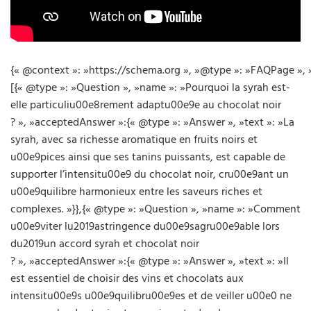
{« @context »: »https://schema.org », »@type »: »FAQPage », 
[{« @type »: »Question », »name »: »Pourquoi la syrah est-
elle particuliu00e8rement adaptu00e9e au chocolat noir
? », »acceptedAnswer »:{« @type »: »Answer », »text »: »La
syrah, avec sa richesse aromatique en fruits noirs et
u00e9pices ainsi que ses tanins puissants, est capable de
supporter l’intensitu00e9 du chocolat noir, cru00e9ant un
u00e9quilibre harmonieux entre les saveurs riches et
complexes. »}},{« @type »: »Question », »name »: »Comment
u00e9viter lu2019astringence du00e9sagru00e9able lors
du2019un accord syrah et chocolat noir
? », »acceptedAnswer »:{« @type »: »Answer », »text »: »Il
est essentiel de choisir des vins et chocolats aux
intensitu00e9s u00e9quilibru00e9es et de veiller u00e0 ne