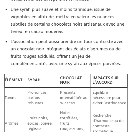
Une syrah plus suave et moins tannique, issue de
vignobles en altitude, mettra en valeur les nuances
subtiles de certains chocolats noirs artisanaux avec une
teneur en cacao modérée.
L’association peut aussi prendre un tour contrasté avec
un chocolat noir intégrant des éclats d’agrumes ou de
fruits rouges acidulés, offrant un jeu de
complémentarités avec une syrah aux épices poivrées.
CHOCOLAT
IMPACTS SUR
ÉLÉMENT
SYRAH
NOIR
L’ACCORD
Prononcés,
Présents,
Équilibre
Tanins
parfois
intensité liée au
nécessaire pour
robustes
% cacao
éviter l’astringence
Notes
Recherche
Fruits noirs,
torréfiées,
d’harmonie ou de
Arômes
épices, poivre,
fruits
contraste
réglisse
rouges/noirs,
aromatique