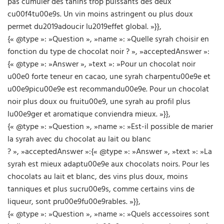
pas cumuler des tanins trop puissants des deux
cu00f4tu00e9s. Un vin moins astringent ou plus doux
permet du2019adoucir lu2019effet global. »}},
{« @type »: »Question », »name »: »Quelle syrah choisir en
fonction du type de chocolat noir ? », »acceptedAnswer »:
{« @type »: »Answer », »text »: »Pour un chocolat noir
u00e0 forte teneur en cacao, une syrah charpentu00e9e et
u00e9picu00e9e est recommandu00e9e. Pour un chocolat
noir plus doux ou fruitu00e9, une syrah au profil plus
lu00e9ger et aromatique conviendra mieux. »}},
{« @type »: »Question », »name »: »Est-il possible de marier
la syrah avec du chocolat au lait ou blanc
? », »acceptedAnswer »:{« @type »: »Answer », »text »: »La
syrah est mieux adaptu00e9e aux chocolats noirs. Pour les
chocolats au lait et blanc, des vins plus doux, moins
tanniques et plus sucru00e9s, comme certains vins de
liqueur, sont pru00e9fu00e9rables. »}},
{« @type »: »Question », »name »: »Quels accessoires sont