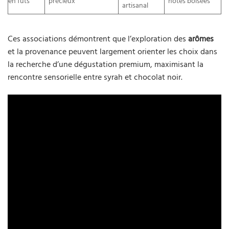
en fûts
précieux
notes boisées
artisanal
Ces associations démontrent que l’exploration des
arômes
et la provenance peuvent largement orienter les choix dans
la recherche d’une dégustation premium, maximisant la
rencontre sensorielle entre syrah et chocolat noir.