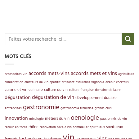
MOTS CLÉS
accords mets-vins
accords mets et vins
accessoires vin
agriculture
alimentation
amateurs de vin
apéritif
artisanat
assurance vignoble
avenir
cocktails
cuisine et vin
culinaire
culture du vin
culture française
domaine de laure
dégustation de vin
dégustation
développement durable
gastronomie
entreprises
gastronomie française
grands crus
oenologie
innovation
métiers du vin
mixologie
passionnés de vin
rhône
spiritueux
retour en force
rénovation cave à vin
sommelier
spiritueux
vin
vins