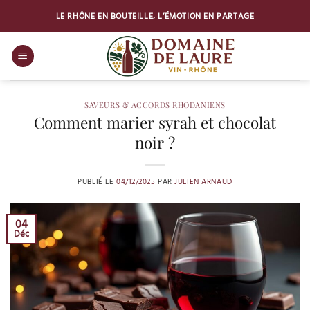
Passer
LE RHÔNE EN BOUTEILLE, L’ÉMOTION EN PARTAGE
au
contenu
SAVEURS & ACCORDS RHODANIENS
Comment marier syrah et chocolat
noir ?
PUBLIÉ LE
04/12/2025
PAR
JULIEN ARNAUD
04
Déc