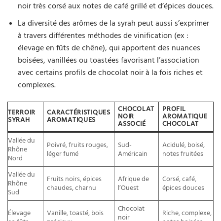
noir très corsé aux notes de café grillé et d’épices douces.
La diversité des arômes de la syrah peut aussi s’exprimer
à travers différentes méthodes de vinification (ex :
élevage en fûts de chêne), qui apportent des nuances
boisées, vanillées ou toastées favorisant l’association
avec certains profils de chocolat noir à la fois riches et
complexes.
CHOCOLAT
PROFIL
TERROIR
CARACTÉRISTIQUES
NOIR
AROMATIQUE
SYRAH
AROMATIQUES
ASSOCIÉ
CHOCOLAT
Vallée du
Poivré, fruits rouges,
Sud-
Acidulé, boisé,
Rhône
léger fumé
Américain
notes fruitées
Nord
Vallée du
Fruits noirs, épices
Afrique de
Corsé, café,
Rhône
chaudes, charnu
l’Ouest
épices douces
Sud
Chocolat
Élevage
Vanille, toasté, bois
Riche, complexe,
noir