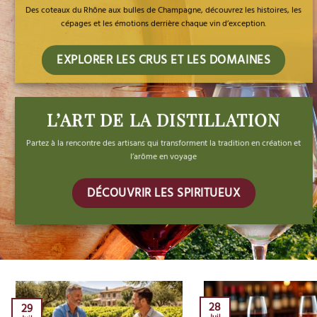
Des coteaux du Rhône aux bulles de Champagne, découvrez les histoires, les
cépages et les émotions derrière chaque vin d’exception.
EXPLORER LES CRUS ET LES DOMAINES
L’ART DE LA DISTILLATION
Partez à la rencontre des artisans qui transforment la tradition en création et
l’arôme en voyage
DÉCOUVRIR LES SPIRITUEUX
28
29