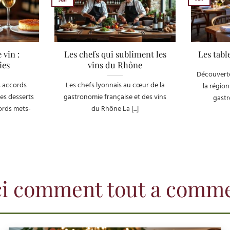
 vin :
Les chefs qui subliment les
Les tabl
ies
vins du Rhône
Découverte
 accords
Les chefs lyonnais au cœur de la
la région
es desserts
gastronomie française et des vins
gastr
cords mets-
du Rhône La [...]
ici comment tout a comm