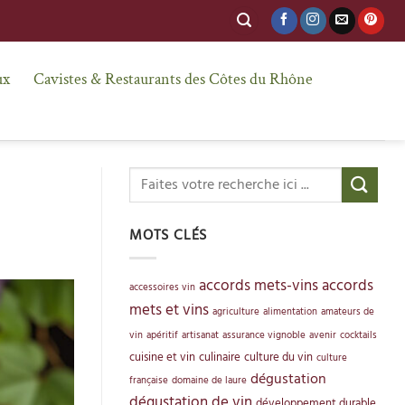
ux
Cavistes & Restaurants des Côtes du Rhône
MOTS CLÉS
accords mets-vins
accords
accessoires vin
mets et vins
agriculture
alimentation
amateurs de
vin
apéritif
artisanat
assurance vignoble
avenir
cocktails
cuisine et vin
culinaire
culture du vin
culture
dégustation
française
domaine de laure
dégustation de vin
développement durable