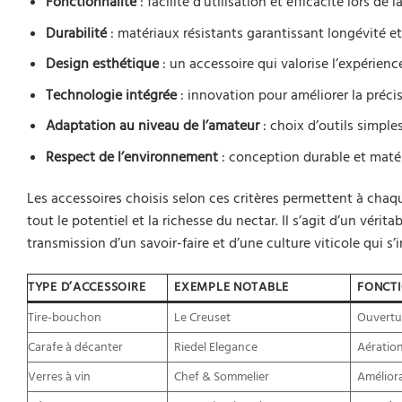
Fonctionnalité
: facilité d’utilisation et efficacité lors de
Durabilité
: matériaux résistants garantissant longévité e
Design esthétique
: un accessoire qui valorise l’expérience 
Technologie intégrée
: innovation pour améliorer la préci
Adaptation au niveau de l’amateur
: choix d’outils simple
Respect de l’environnement
: conception durable et matér
Les accessoires choisis selon ces critères permettent à chaqu
tout le potentiel et la richesse du nectar. Il s’agit d’un vér
transmission d’un savoir-faire et d’une culture viticole qui s’
TYPE D’ACCESSOIRE
EXEMPLE NOTABLE
FONCTI
Tire-bouchon
Le Creuset
Ouvertur
Carafe à décanter
Riedel Elegance
Aération
Verres à vin
Chef & Sommelier
Amélior