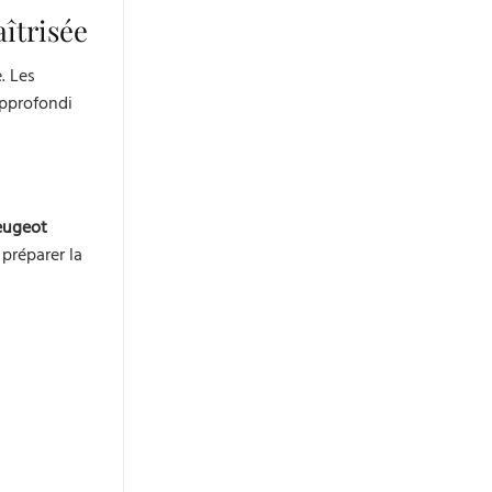
îtrisée
. Les
approfondi
eugeot
 préparer la