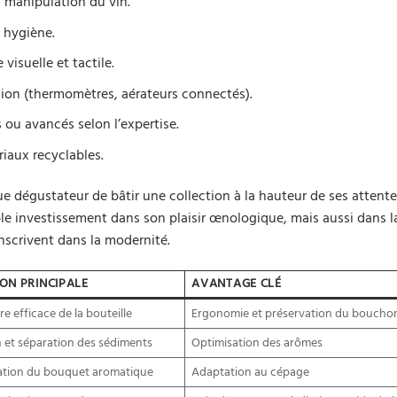
 la manipulation du vin.
t hygiène.
visuelle et tactile.
sion (thermomètres, aérateurs connectés).
s ou avancés selon l’expertise.
iaux recyclables.
e dégustateur de bâtir une collection à la hauteur de ses attente
itable investissement dans son plaisir œnologique, mais aussi dans l
inscrivent dans la modernité.
ON PRINCIPALE
AVANTAGE CLÉ
e efficace de la bouteille
Ergonomie et préservation du boucho
 et séparation des sédiments
Optimisation des arômes
ation du bouquet aromatique
Adaptation au cépage