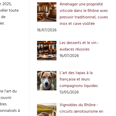
n 2025,
Aménager une propriété
véler toute
viticole dans le Rhône avec
 de
pressoir traditionnel, cuves
er.
inox et cave voûtée
18/07/2026
Les desserts et le vin :
audaces réussies
16/07/2026
L’art des tapas à la
française et leurs
compagnons liquides
e l’art du
13/05/2026
couvrir
ères
Vignobles du Rhône :
onnalisés à
circuits œnotourisme en