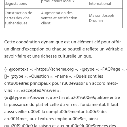
producteurs locaux
dégustations
International
Construction de
Augmentation des
Maison Joseph
cartes des vins
ventes et satisfaction
Drouhin
authentiques
client
Cette coopération dynamique est un élément clé pour offrir
un dîner d’exception où chaque bouteille reflète un véritable
savoir-faire et une richesse culturelle unique.
{« @context »: »https://schema.org », »@type »: »FAQPage », 
[{« @type »: »Question », »name »: »Quels sont les
critu00e8res principaux pour ru00e9ussir un accord mets-
vins ? », »acceptedAnswer »:
{« @type »: »Answer », »text »: »Lu2019u00e9quilibre entre
la puissance du plat et celle du vin est fondamental. Il faut
aussi veiller u00e0 la complu00e9mentaritu00e9 des
aru00f4mes, aux textures impliquu00e9es, ainsi
quu2019u00e0 la saison et aux pru00e9fu00e9rences des