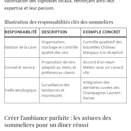
valorisation des vignobles locaux, renforçant ainsi leur
expertise et leur passion.
Illustration des responsabilités clés des sommeliers
RESPONSABILITÉ
DESCRIPTION
EXEMPLE CONCRET
Organisation,
Contrôle qualitatif des
Gestion de la cave
stockage et contrôle
bouteilles Château
qualité des vins
Margaux à la réception
Proposition de vins
Accord d’un Haut-
Conseil et service
adaptés au menu et
Médoc avec un canard
préférences clients
rôti
Intégration des
Surveillance des
dernières cuvées des
Veille œnologique
tendances et
Champagnes Laurent-
nouveautés
Perrier
Créer l’ambiance parfaite : les astuces des
sommeliers pour un dîner réussi