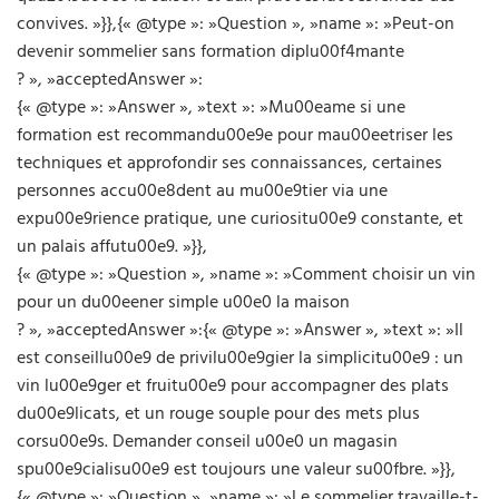
convives. »}},{« @type »: »Question », »name »: »Peut-on
devenir sommelier sans formation diplu00f4mante
? », »acceptedAnswer »:
{« @type »: »Answer », »text »: »Mu00eame si une
formation est recommandu00e9e pour mau00eetriser les
techniques et approfondir ses connaissances, certaines
personnes accu00e8dent au mu00e9tier via une
expu00e9rience pratique, une curiositu00e9 constante, et
un palais affutu00e9. »}},
{« @type »: »Question », »name »: »Comment choisir un vin
pour un du00eener simple u00e0 la maison
? », »acceptedAnswer »:{« @type »: »Answer », »text »: »Il
est conseillu00e9 de privilu00e9gier la simplicitu00e9 : un
vin lu00e9ger et fruitu00e9 pour accompagner des plats
du00e9licats, et un rouge souple pour des mets plus
corsu00e9s. Demander conseil u00e0 un magasin
spu00e9cialisu00e9 est toujours une valeur su00fbre. »}},
{« @type »: »Question », »name »: »Le sommelier travaille-t-