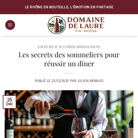
Passer
LE RHÔNE EN BOUTEILLE, L’ÉMOTION EN PARTAGE
au
contenu
SAVEURS & ACCORDS RHODANIENS
Les secrets des sommeliers pour
réussir un dîner
PUBLIÉ LE
25/12/2025
PAR
JULIEN ARNAUD
25
Déc