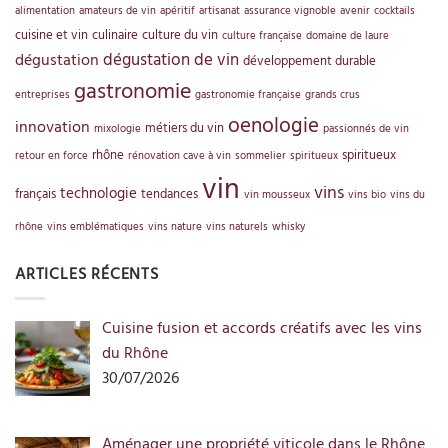
alimentation
amateurs de vin
apéritif
artisanat
assurance vignoble
avenir
cocktails
cuisine et vin
culinaire
culture du vin
culture française
domaine de laure
dégustation de vin
dégustation
développement durable
gastronomie
entreprises
gastronomie française
grands crus
oenologie
innovation
métiers du vin
mixologie
passionnés de vin
rhône
spiritueux
retour en force
rénovation cave à vin
sommelier
spiritueux
vin
vins
technologie
français
tendances
vin mousseux
vins bio
vins du
rhône
vins emblématiques
vins nature
vins naturels
whisky
ARTICLES RÉCENTS
Cuisine fusion et accords créatifs avec les vins
du Rhône
30/07/2026
Aménager une propriété viticole dans le Rhône