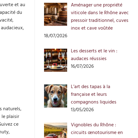
uverte et au
Aménager une propriété
capacité du
viticole dans le Rhône avec
vacité,
pressoir traditionnel, cuves
t audacieux,
inox et cave voûtée
18/07/2026
Les desserts et le vin :
audaces réussies
16/07/2026
L’art des tapas à la
française et leurs
compagnons liquides
s naturels,
13/05/2026
e plaisir
Suivez ce
Vignobles du Rhône :
nuty,
circuits œnotourisme en