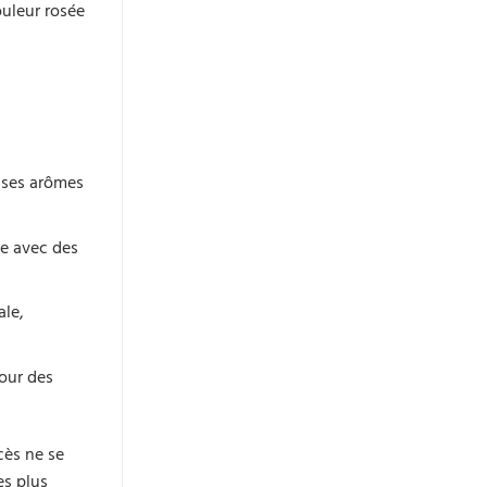
ouleur rosée
 ses arômes
le avec des
ale,
pour des
cès ne se
es plus