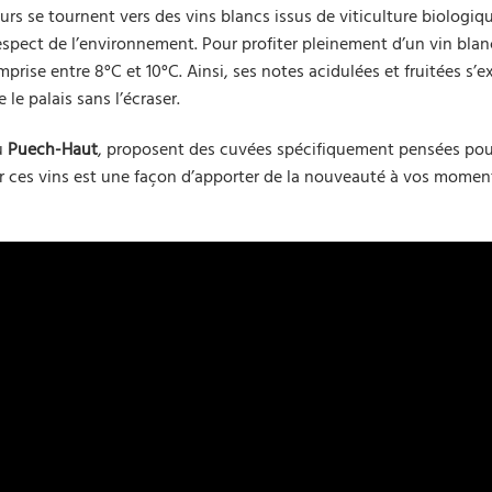
s se tournent vers des vins blancs issus de viticulture biologiq
 respect de l’environnement. Pour profiter pleinement d’un vin blan
prise entre 8°C et 10°C. Ainsi, ses notes acidulées et fruitées s’
le palais sans l’écraser.
u
Puech-Haut
, proposent des cuvées spécifiquement pensées pou
rir ces vins est une façon d’apporter de la nouveauté à vos momen