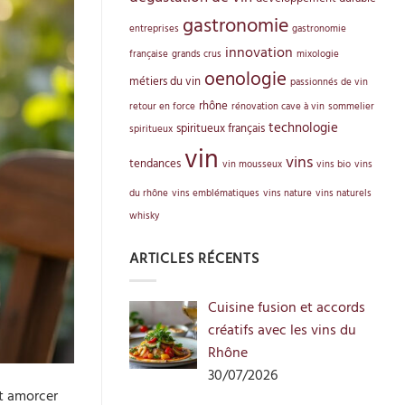
gastronomie
entreprises
gastronomie
innovation
française
grands crus
mixologie
oenologie
métiers du vin
passionnés de vin
rhône
retour en force
rénovation cave à vin
sommelier
technologie
spiritueux français
spiritueux
vin
vins
tendances
vin mousseux
vins bio
vins
du rhône
vins emblématiques
vins nature
vins naturels
whisky
ARTICLES RÉCENTS
Cuisine fusion et accords
créatifs avec les vins du
Rhône
30/07/2026
et amorcer