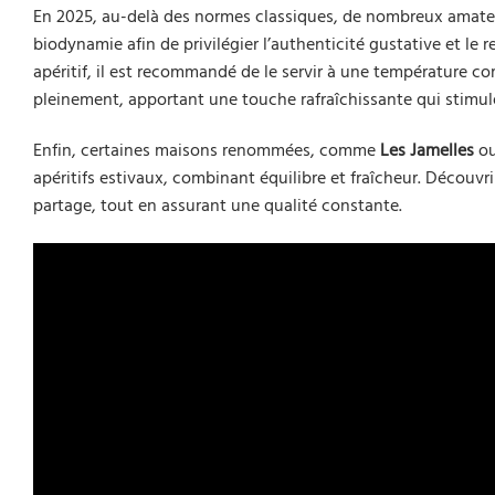
En 2025, au-delà des normes classiques, de nombreux amateur
biodynamie afin de privilégier l’authenticité gustative et le
apéritif, il est recommandé de le servir à une température com
pleinement, apportant une touche rafraîchissante qui stimule 
Enfin, certaines maisons renommées, comme
Les Jamelles
o
apéritifs estivaux, combinant équilibre et fraîcheur. Découv
partage, tout en assurant une qualité constante.