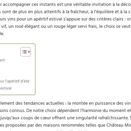
r accompagner ces instants est une véritable invitation à la déco
ont de plus en plus attentifs à la fraîcheur, à l’équilibre et à la 
rs vins pour un apéritif estival s’appuie sur des critères clairs : vi
vif, un rosé élégant ou un rouge léger servi frais, le choix se veu
le.
ant
r l’apéritif d’été
estival
également des tendances actuelles : la montée en puissance des vin
 moins connus. De notre choix dépendent l’harmonie du moment et l
s jusqu’aux coups de cœur offrant une singularité rafraîchissante. 
pites proposées par des maisons renommées telles que Château Mi