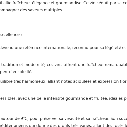
 allie fraîcheur, élégance et gourmandise. Ce vin séduit par sa c
compagner des saveurs multiples.
excellence :
devenu une référence internationale, reconnu pour sa légèreté et
 tradition et modernité, ces vins offrent une fraîcheur remarquab
éritif ensoleillé.
ilibre très harmonieux, alliant notes acidulées et expression flor
essibles, avec une belle intensité gourmande et fruitée, idéales 
, autour de 9°C, pour préserver sa vivacité et sa fraîcheur. Son suc
diterranéens qui donne des profils très variés, allant des rosés l