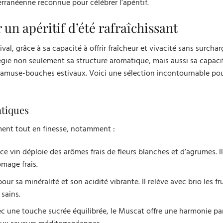
ranéenne reconnue pour célébrer l’apéritif.
un apéritif d’été rafraîchissant
ival, grâce à sa capacité à offrir fraîcheur et vivacité sans surcharg
égie non seulement sa structure aromatique, mais aussi sa capaci
 amuse-bouches estivaux. Voici une sélection incontournable pour
atiques
iment tout en finesse, notamment :
 ce vin déploie des arômes frais de fleurs blanches et d’agrumes. Il
mage frais.
pour sa minéralité et son acidité vibrante. Il relève avec brio les fr
 sains.
 une touche sucrée équilibrée, le Muscat offre une harmonie par