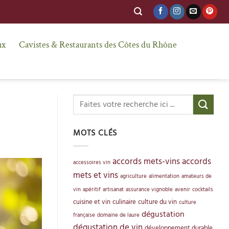
ux
Cavistes & Restaurants des Côtes du Rhône
MOTS CLÉS
accords mets-vins
accords
accessoires vin
mets et vins
agriculture
alimentation
amateurs de
vin
apéritif
artisanat
assurance vignoble
avenir
cocktails
cuisine et vin
culinaire
culture du vin
culture
dégustation
française
domaine de laure
dégustation de vin
développement durable