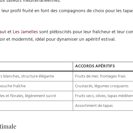
 aux saveurs méditerranéennes.
et leur profil fruité en font des compagnons de choix pour les tapas
aut
et
Les Jamelles
sont plébiscités pour leur fraîcheur et leur co
oir et modernité, idéal pour dynamiser un apéritif estival.
ACCORDS APÉRITIFS
s blanches, structure élégante
Fruits de mer, fromages frais
 bouche fraîche
Crustacés, légumes croquants
es et florales, légèrement sucré
Fruits secs, olives, tapas médite
Assortiment de tapas
timale