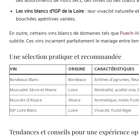
des assortiments de fruits secs, des olives ou des toasts
Les vins blancs d’IGP de la Loire
: leur vivacité naturelle 
bouchées apéritives variées.
En outre, certains vins blancs de domaines tels que
Puech-H
subtile. Ces vins incarnent parfaitement le mariage entre terr
Une sélection pratique et recommandée
VIN
ORIGINE
CARACTÉRISTIQUES
Bordeaux Blanc
Bordeaux
Arômes d’agrumes, fleur
Muscadet Sèvre et Maine
Loire
Minéralité, acidité vive,
Muscats d’Alsace
Alsace
Aromatique, notes fruité
IGP Loire Blanc
Loire
Vivacité, fruité léger
Tendances et conseils pour une expérience op