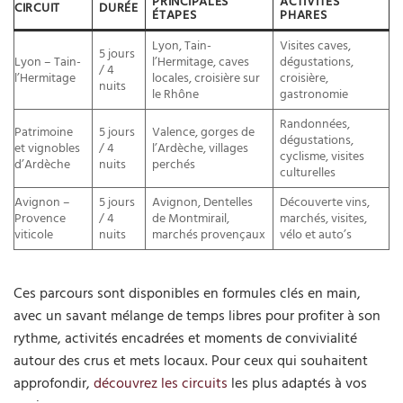
PRINCIPALES
ACTIVITÉS
CIRCUIT
DURÉE
ÉTAPES
PHARES
Lyon, Tain-
Visites caves,
5 jours
Lyon – Tain-
l’Hermitage, caves
dégustations,
/ 4
l’Hermitage
locales, croisière sur
croisière,
nuits
le Rhône
gastronomie
Randonnées,
Patrimoine
5 jours
Valence, gorges de
dégustations,
et vignobles
/ 4
l’Ardèche, villages
cyclisme, visites
d’Ardèche
nuits
perchés
culturelles
Avignon –
5 jours
Avignon, Dentelles
Découverte vins,
Provence
/ 4
de Montmirail,
marchés, visites,
viticole
nuits
marchés provençaux
vélo et auto’s
Ces parcours sont disponibles en formules clés en main,
avec un savant mélange de temps libres pour profiter à son
rythme, activités encadrées et moments de convivialité
autour des crus et mets locaux. Pour ceux qui souhaitent
approfondir,
découvrez les circuits
les plus adaptés à vos