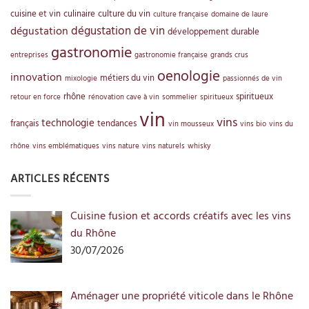
cuisine et vin
culinaire
culture du vin
culture française
domaine de laure
dégustation de vin
dégustation
développement durable
gastronomie
entreprises
gastronomie française
grands crus
oenologie
innovation
métiers du vin
mixologie
passionnés de vin
rhône
spiritueux
retour en force
rénovation cave à vin
sommelier
spiritueux
vin
vins
technologie
français
tendances
vin mousseux
vins bio
vins du
rhône
vins emblématiques
vins nature
vins naturels
whisky
ARTICLES RÉCENTS
Cuisine fusion et accords créatifs avec les vins
du Rhône
30/07/2026
Aménager une propriété viticole dans le Rhône