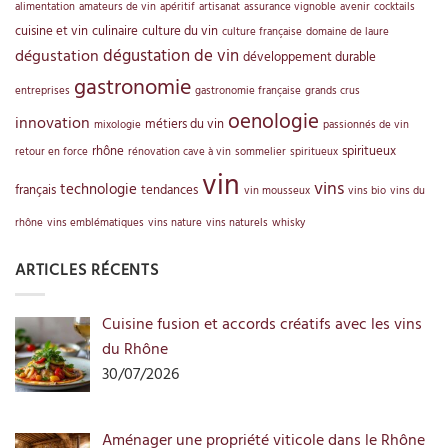
alimentation
amateurs de vin
apéritif
artisanat
assurance vignoble
avenir
cocktails
cuisine et vin
culinaire
culture du vin
culture française
domaine de laure
dégustation de vin
dégustation
développement durable
gastronomie
entreprises
gastronomie française
grands crus
oenologie
innovation
métiers du vin
mixologie
passionnés de vin
rhône
spiritueux
retour en force
rénovation cave à vin
sommelier
spiritueux
vin
vins
technologie
français
tendances
vin mousseux
vins bio
vins du
rhône
vins emblématiques
vins nature
vins naturels
whisky
ARTICLES RÉCENTS
Cuisine fusion et accords créatifs avec les vins
du Rhône
30/07/2026
Aménager une propriété viticole dans le Rhône