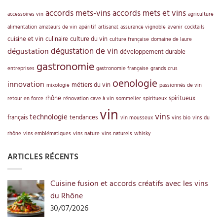
accords mets-vins
accords mets et vins
accessoires vin
agriculture
alimentation
amateurs de vin
apéritif
artisanat
assurance vignoble
avenir
cocktails
cuisine et vin
culinaire
culture du vin
culture française
domaine de laure
dégustation de vin
dégustation
développement durable
gastronomie
entreprises
gastronomie française
grands crus
oenologie
innovation
métiers du vin
mixologie
passionnés de vin
rhône
spiritueux
retour en force
rénovation cave à vin
sommelier
spiritueux
vin
vins
technologie
français
tendances
vin mousseux
vins bio
vins du
rhône
vins emblématiques
vins nature
vins naturels
whisky
ARTICLES RÉCENTS
Cuisine fusion et accords créatifs avec les vins
du Rhône
30/07/2026