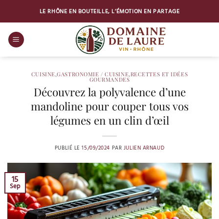
Passer
LE RHÔNE EN BOUTEILLE, L’ÉMOTION EN PARTAGE
au
contenu
CUISINE
,
GASTRONOMIE / CUISINE
,
RECETTES ET IDÉES
GOURMANDES
Découvrez la polyvalence d’une
mandoline pour couper tous vos
légumes en un clin d’œil
PUBLIÉ LE
15/09/2024
PAR
JULIEN ARNAUD
15
Sep