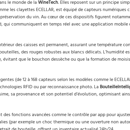
dans le monde de la
WineTech
. Elles reposent sur un principe sim
comme les clayettes ECELLAR, est équipé de capteurs numériques 
a préservation du vin. Au cœur de ces dispositifs figurent notamm
té, qui communiquent en temps réel avec une application mobile 
’intérieur des caisses est permanent, assurant une température co
 bouteilles, des rouges robustes aux blancs délicats. L’humidité es
, évitant que le bouchon dessèche ou que la formation de moisi
ligentes (de 12 à 168 capteurs selon les modèles comme le ECELLA
technologies RFID ou par reconnaissance photo. La
BouteilleIntell
sime, sa provenance et son potentiel d’évolution, optimisant ains
t des fonctions avancées comme le contrôle par app pour ajuster
alies (par exemple un choc thermique ou une ouverture non autor
rait de bouteille, offrant un inventaire actualisé 24h/24.