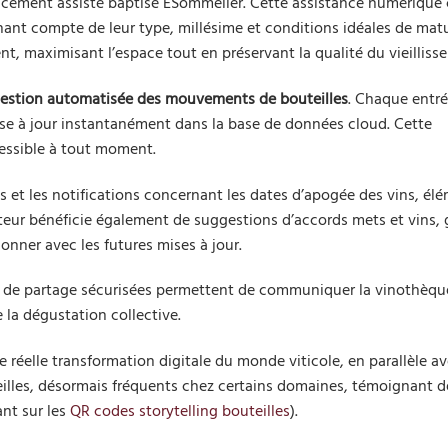
acement assisté baptisé ESommelier. Cette assistance numérique 
tenant compte de leur type, millésime et conditions idéales de mat
t, maximisant l’espace tout en préservant la qualité du vieilliss
estion automatisée des mouvements de bouteilles
. Chaque entré
ise à jour instantanément dans la base de données cloud. Cette
cessible à tout moment.
cks et les notifications concernant les dates d’apogée des vins, él
sateur bénéficie également de suggestions d’accords mets et vins,
ionner avec les futures mises à jour.
ons de partage sécurisées permettent de communiquer la vinothèqu
 la dégustation collective.
 réelle transformation digitale du monde viticole, en parallèle av
teilles, désormais fréquents chez certains domaines, témoignant d
ant sur les
QR codes storytelling bouteilles
).