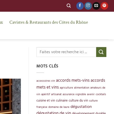
ux
Cavistes & Restaurants des Côtes du Rhône
MOTS CLÉS
accords mets-vins
accords
accessoires vin
mets et vins
agriculture
alimentation
amateurs de
vin
apéritif
artisanat
assurance vignoble
avenir
cocktails
cuisine et vin
culinaire
culture du vin
culture
dégustation
française
domaine de laure
dégustation de vin
développement durable