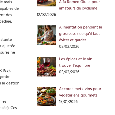
Alfa Romeo Giulia pour
ple mais
amateurs de cyclisme
capables de
12/02/2026
ent des
dédiée,
Alimentation pendant la
grossesse : ce qu’il faut
nstante
éviter et garder
t ajustée
05/02/2026
ssures ne
Les épices et le vin :
trouver l’équilibre
R 185),
05/02/2026
igente
i la gestion
Accords mets-vins pour
végétariens gourmets
 les
15/01/2026
isée). Ces