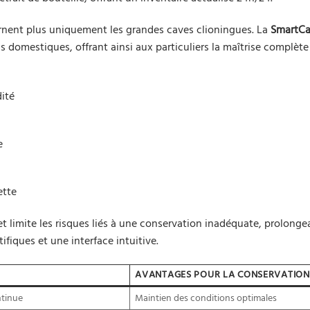
ernent plus uniquement les grandes caves clioningues. La
SmartC
s domestiques, offrant ainsi aux particuliers la maîtrise complète
dité
e
ette
t limite les risques liés à une conservation inadéquate, prolonge
fiques et une interface intuitive.
É
AVANTAGES POUR LA CONSERVATION
ntinue
Maintien des conditions optimales