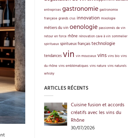
gastronomie
entreprises
gastronomie
innovation
française
grands crus
mixologie
oenologie
métiers du vin
passionnés de vin
rhône
retour en force
rénovation cave à vin
sommelier
technologie
spiritueux français
spiritueux
vin
vins
tendances
vin mousseux
vins bio
vins
du rhône
vins emblématiques
vins nature
vins naturels
whisky
ARTICLES RÉCENTS
Cuisine fusion et accords
créatifs avec les vins du
Rhône
30/07/2026
ont