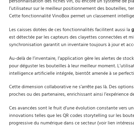
personnalisation des fiches vin, ou encore un système de pl
l’utilisateur sur le meilleur positionnement des bouteilles, 
Cette fonctionnalité VinoBox permet un classement intelligen
Les caisses dotées de ces fonctionnalités facilitent aussi la
g
est détectée par les capteurs des clayettes connectées et m
synchronisation garantit un inventaire toujours à jour et ac
Au-delà de l’inventaire, l’application gère les alertes de sto
pour déguster les bouteilles à leur meilleur moment. L’utili
intelligence artificielle intégrée, bientôt amenée à se perfect
Cette dimension collaborative ne s’arrête pas là. Des opti
proches ou des partenaires, enrichissant ainsi l’expérience de
Ces avancées sont le fruit d’une évolution constante vers une
innovations telles que les QR codes storytelling sur les bou
progressive du numérique dans ce secteur (voir lien intéress