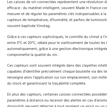
Les caisses de vin connectées représentent une révolution 
efficace : du matériel intelligent, souvent Made In France 
mesurer et de réguler les paramètres clés indispensables à l
capteurs de température, d’humidité, et parfois de luminosi
souvent baptisée Vinotag.
Grâce à ces capteurs sophistiqués, le contrôle du climat à l
entre 5°C et 20°C, idéale pour le vieillissement de toutes les
automatiquement, grâce à une gestion électronique intégrée
compromette la qualité du vin.
Ces capteurs sont souvent intégrés dans des clayettes intel
capables d’identifier précisément chaque bouteille via des 
renseigne alors l’application sur son emplacement, son millé
du stock et garantissant la traçabilité complète.
En plus des capteurs, certaines caisses connectées possèden
paramètres à distance ou recevoir des alertes en cas d’anom
dispositifs peuvent détecter à tout moment un ajout ou un ret