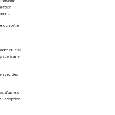
conseille
uration.
ement.
e ou sortie
ément crucial
 grâce à une
e avec des
ec d’autres
e l’adoption