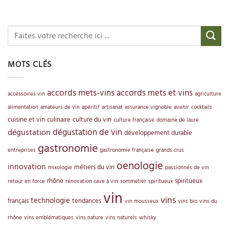
MOTS CLÉS
accords mets-vins
accords mets et vins
accessoires vin
agriculture
alimentation
amateurs de vin
apéritif
artisanat
assurance vignoble
avenir
cocktails
cuisine et vin
culinaire
culture du vin
culture française
domaine de laure
dégustation de vin
dégustation
développement durable
gastronomie
entreprises
gastronomie française
grands crus
oenologie
innovation
métiers du vin
mixologie
passionnés de vin
rhône
spiritueux
retour en force
rénovation cave à vin
sommelier
spiritueux
vin
vins
technologie
français
tendances
vin mousseux
vins bio
vins du
rhône
vins emblématiques
vins nature
vins naturels
whisky