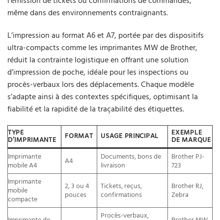
l’émission de tickets ou confirmations de commandes,
même dans des environnements contraignants.
L’impression au format A6 et A7, portée par des dispositifs
ultra-compacts comme les imprimantes MW de Brother,
réduit la contrainte logistique en offrant une solution
d’impression de poche, idéale pour les inspections ou
procès-verbaux lors des déplacements. Chaque modèle
s’adapte ainsi à des contextes spécifiques, optimisant la
fiabilité et la rapidité de la traçabilité des étiquettes.
TYPE
EXEMPLE
FORMAT
USAGE PRINCIPAL
D’IMPRIMANTE
DE MARQUE
Imprimante
Documents, bons de
Brother PJ-
A4
mobile A4
livraison
723
Imprimante
2, 3 ou 4
Tickets, reçus,
Brother RJ,
mobile
pouces
confirmations
Zebra
compacte
Procès-verbaux,