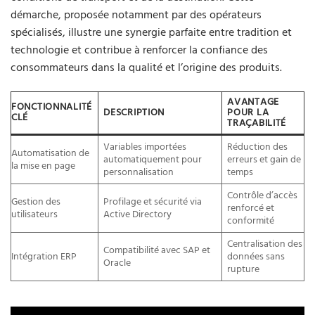
démarche, proposée notamment par des opérateurs
spécialisés, illustre une synergie parfaite entre tradition et
technologie et contribue à renforcer la confiance des
consommateurs dans la qualité et l’origine des produits.
AVANTAGE
FONCTIONNALITÉ
DESCRIPTION
POUR LA
CLÉ
TRAÇABILITÉ
Variables importées
Réduction des
Automatisation de
automatiquement pour
erreurs et gain de
la mise en page
personnalisation
temps
Contrôle d’accès
Gestion des
Profilage et sécurité via
renforcé et
utilisateurs
Active Directory
conformité
Centralisation des
Compatibilité avec SAP et
Intégration ERP
données sans
Oracle
rupture