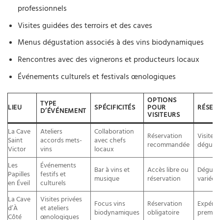
professionnels
Visites guidées des terroirs et des caves
Menus dégustation associés à des vins biodynamiques
Rencontres avec des vignerons et producteurs locaux
Événements culturels et festivals œnologiques
OPTIONS
TYPE
LIEU
SPÉCIFICITÉS
POUR
RÉSER
D’ÉVÉNEMENT
VISITEURS
La Cave
Ateliers
Collaboration
Réservation
Visite e
Saint
accords mets-
avec chefs
recommandée
dégust
Victor
vins
locaux
Les
Événements
Bar à vins et
Accès libre ou
Dégust
Papilles
festifs et
musique
réservation
variées
en Éveil
culturels
La Cave
Visites privées
Focus vins
Réservation
Expéri
d’À
et ateliers
biodynamiques
obligatoire
premiu
Côté
œnologiques