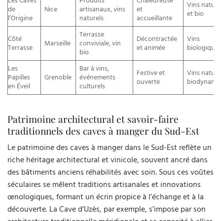
Les Caves
Produits
Chaleureuse
Vins nature
de
Nice
artisanaux, vins
et
et bio
l’Origine
naturels
accueillante
Terrasse
Côté
Décontractée
Vins
Marseille
conviviale, vin
Terrasse
et animée
biologique
bio
Les
Bar à vins,
Festive et
Vins nature
Papilles
Grenoble
événements
ouverte
biodynami
en Éveil
culturels
Patrimoine architectural et savoir-faire
traditionnels des caves à manger du Sud-Est
Le patrimoine des caves à manger dans le Sud-Est reflète un
riche héritage architectural et vinicole, souvent ancré dans
des bâtiments anciens réhabilités avec soin. Sous ces voûtes
séculaires se mêlent traditions artisanales et innovations
œnologiques, formant un écrin propice à l’échange et à la
découverte. La Cave d’Uzès, par exemple, s’impose par son