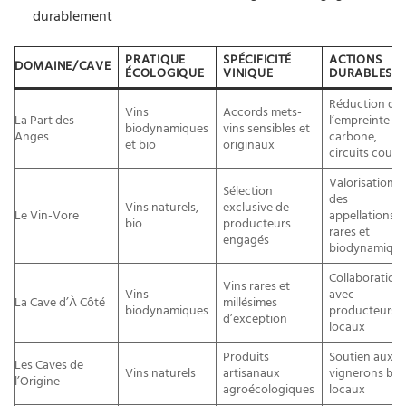
durablement
PRATIQUE
SPÉCIFICITÉ
ACTIONS
DOMAINE/CAVE
ÉCOLOGIQUE
VINIQUE
DURABLES
Réduction de
Vins
Accords mets-
La Part des
l’empreinte
biodynamiques
vins sensibles et
Anges
carbone,
et bio
originaux
circuits court
Valorisation
Sélection
des
Vins naturels,
exclusive de
Le Vin-Vore
appellations
bio
producteurs
rares et
engagés
biodynamiqu
Collaboration
Vins rares et
Vins
avec
La Cave d’À Côté
millésimes
biodynamiques
producteurs
d’exception
locaux
Produits
Soutien aux
Les Caves de
Vins naturels
artisanaux
vignerons bio
l’Origine
agroécologiques
locaux