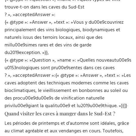
trouve-t-on dans les caves du Sud-Est
? », »acceptedAnswer »:
{« @type »: »Answer », »text »: »Vous y du00e9couvrirez
principalement des vins biologiques, biodynamiques et
naturels issus des terroirs locaux, ainsi que des
millu00e9simes rares et des vins de garde
du2019exception. »}},
{« @type »: »Question », »name »: »Quelles nouveautu00e9s
u0153nologiques sont pru00e9sentes dans ces caves
? », »acceptedAnswer »:{« @type »: »Answer », »text »: »Les
caves adoptent des techniques modernes comme les caves
bioclimatiques, le vieillissement en bonbonnes au soleil ou
des procu00e9du00e9s de vinification naturelle
privilu00e9giant la qualitu00e9 et lu2019u00e9thique. »}}]}
Quand visiter les caves à manger dans le Sud-Est ?
Les périodes de printemps et d’automne sont idéales, grâce
au climat agréable et aux vendanges en cours. Toutefois,