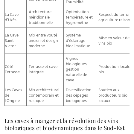
l’humidité
Architecture
Optimisation
La Cave
Respect du terroir e
méridionale
température et
d’Uzès
agriculture raisonn
traditionnelle
hygrométrie
La Cave
Mix entre vouté
Système
Mise en valeur des
Saint
ancien et design
d’éclairage
vins bio
Victor
moderne
bioclimatique
Vignes
biologiques,
Côté
Terrasse et cave
Production locale e
gestion
Terrasse
intégrée
bio
naturelle de
cave
Les Caves
Mix architectural
Diversification
Soutien aux
de
contemporain et
des cépages
producteurs bio
l’Origine
rustique
biologiques
locaux
Les caves à manger et la révolution des vins
biologiques et biodynamiques dans le Sud-Est