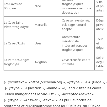
Vins na
Les Caves de
troglodytiques
Nice
et prod
l’Origine
modernes avec zone
artisan
dégustation
Cave semi-enterrée,
Dégust
La Cave Saint
Marseille
éclairage naturel
privées
Victor troglodyte
adapté
ateliers
Architecture
Tour se
méridionale
La Cave d’Uzès
Uzès
et
intégrant espaces
dégust
troglodytiques
Soirées
La Part des Anges
Cave creusée, cadre
Avignon
dégusta
troglodyte
intimiste
tables 
{« @context »: »https://schema.org », »@type »: »FAQPage », 
[{« @type »: »Question », »name »: »Quand visiter les caves
u00e0 manger dans le Sud-Est ? », »acceptedAnswer »:
{« @type »: »Answer », »text »: »Les pu00e9riodes de
printemps et du2019automne sont idu00e9ales, gru00e2ce