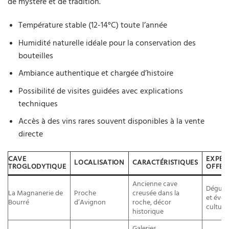
de mystère et de tradition.
Température stable (12-14°C) toute l’année
Humidité naturelle idéale pour la conservation des
bouteilles
Ambiance authentique et chargée d’histoire
Possibilité de visites guidées avec explications
techniques
Accès à des vins rares souvent disponibles à la vente
directe
CAVE
EXPÉR
LOCALISATION
CARACTÉRISTIQUES
TROGLODYTIQUE
OFFER
Ancienne cave
Dégust
La Magnanerie de
Proche
creusée dans la
et évé
Bourré
d’Avignon
roche, décor
culture
historique
Galeries