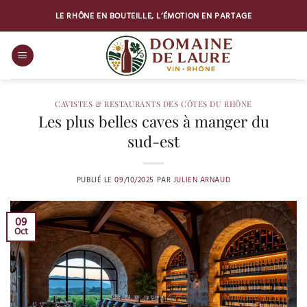
Passer
LE RHÔNE EN BOUTEILLE, L’ÉMOTION EN PARTAGE
au
contenu
CAVISTES & RESTAURANTS DES CÔTES DU RHÔNE
Les plus belles caves à manger du
sud-est
PUBLIÉ LE
09/10/2025
PAR
JULIEN ARNAUD
09
Oct