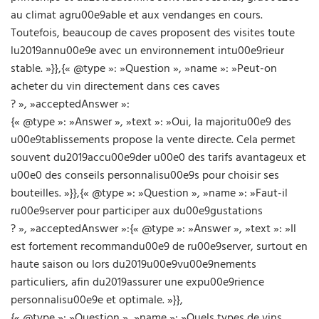
au climat agru00e9able et aux vendanges en cours.
Toutefois, beaucoup de caves proposent des visites toute
lu2019annu00e9e avec un environnement intu00e9rieur
stable. »}},{« @type »: »Question », »name »: »Peut-on
acheter du vin directement dans ces caves
? », »acceptedAnswer »:
{« @type »: »Answer », »text »: »Oui, la majoritu00e9 des
u00e9tablissements propose la vente directe. Cela permet
souvent du2019accu00e9der u00e0 des tarifs avantageux et
u00e0 des conseils personnalisu00e9s pour choisir ses
bouteilles. »}},{« @type »: »Question », »name »: »Faut-il
ru00e9server pour participer aux du00e9gustations
? », »acceptedAnswer »:{« @type »: »Answer », »text »: »Il
est fortement recommandu00e9 de ru00e9server, surtout en
haute saison ou lors du2019u00e9vu00e9nements
particuliers, afin du2019assurer une expu00e9rience
personnalisu00e9e et optimale. »}},
{« @type »: »Question », »name »: »Quels types de vins