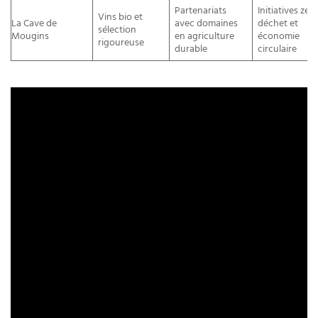
Partenariats
Initiatives zér
Vins bio et
La Cave de
avec domaines
déchet et
sélection
Mougins
en agriculture
économie
rigoureuse
durable
circulaire