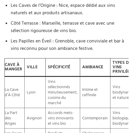
Les Caves de l’Origine : Nice, espace dédié aux vins
naturels et aux produits artisanaux.
Côté Terrasse : Marseille, terrasse et cave avec une
sélection rigoureuse de vins bio.
Les Papilles en Éveil : Grenoble, cave conviviale et bar à
vins reconnu pour son ambiance festive.
TYPES DE
CAVE À
VILLE
SPÉCIFICITÉ
AMBIANCE
VINS
MANGER
PRIVILÉGI
Vins
sélectionnés
Vins
La Cave
Intime et
Lyon
minutieusement,
biodynami
d’À Côté
raffinée
cuisine du
et naturels
marché
La Part
Accords mets-
Vins
des
Avignon
vins innovants
Contemporain
biologiques
Anges
et vins bio
biodynami