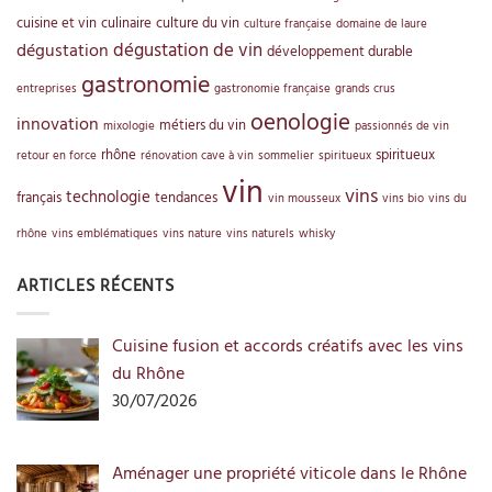
cuisine et vin
culinaire
culture du vin
culture française
domaine de laure
dégustation de vin
dégustation
développement durable
gastronomie
entreprises
gastronomie française
grands crus
oenologie
innovation
métiers du vin
mixologie
passionnés de vin
rhône
spiritueux
retour en force
rénovation cave à vin
sommelier
spiritueux
vin
vins
technologie
français
tendances
vin mousseux
vins bio
vins du
rhône
vins emblématiques
vins nature
vins naturels
whisky
ARTICLES RÉCENTS
Cuisine fusion et accords créatifs avec les vins
du Rhône
30/07/2026
Aménager une propriété viticole dans le Rhône