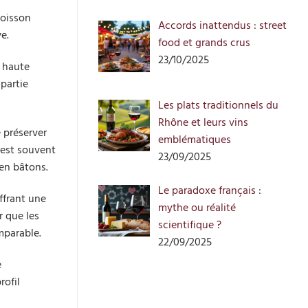
boisson
Accords inattendus : street
e.
food et grands crus
23/10/2025
e haute
partie
Les plats traditionnels du
Rhône et leurs vins
e préserver
emblématiques
 est souvent
23/09/2025
 en bâtons.
Le paradoxe français :
offrant une
mythe ou réalité
r que les
scientifique ?
mparable.
22/09/2025
e
rofil