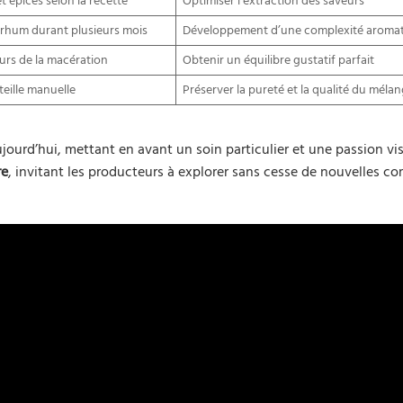
t épices selon la recette
Optimiser l’extraction des saveurs
e rhum durant plusieurs mois
Développement d’une complexité aromat
urs de la macération
Obtenir un équilibre gustatif parfait
teille manuelle
Préserver la pureté et la qualité du méla
jourd’hui, mettant en avant un soin particulier et une passion vi
re
, invitant les producteurs à explorer sans cesse de nouvelles c