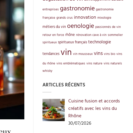
gastronomie
entreprises
gastronomie
innovation
française
grands crus
mixologie
oenologie
métiers du vin
passionnés de vin
rhône
retour en force
rénovation cave à vin
sommelier
technologie
spiritueux français
spiritueux
vin
vins
tendances
vin mousseux
vins bio
vins
du rhône
vins emblématiques
vins nature
vins naturels
whisky
ARTICLES RÉCENTS
Cuisine fusion et accords
créatifs avec les vins du
Rhône
30/07/2026
ieux