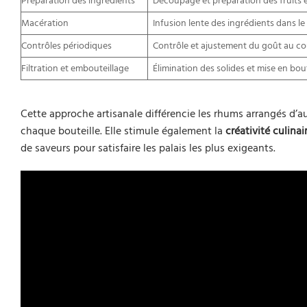
Préparation des ingrédients
Découpage et préparation des fruits e
Macération
Infusion lente des ingrédients dans l
Contrôles périodiques
Contrôle et ajustement du goût au co
Filtration et embouteillage
Élimination des solides et mise en bou
Cette approche artisanale différencie les rhums arrangés d’au
chaque bouteille. Elle stimule également la
créativité culinai
de saveurs pour satisfaire les palais les plus exigeants.