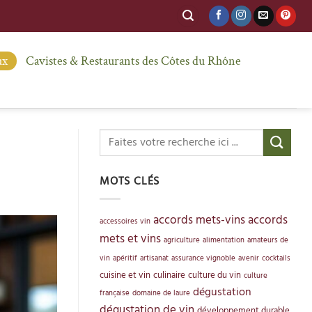
ux
Cavistes & Restaurants des Côtes du Rhône
MOTS CLÉS
accords mets-vins
accords
accessoires vin
mets et vins
agriculture
alimentation
amateurs de
vin
apéritif
artisanat
assurance vignoble
avenir
cocktails
cuisine et vin
culinaire
culture du vin
culture
dégustation
française
domaine de laure
dégustation de vin
développement durable