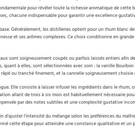
ondamentale pour révéler toute la richesse aromatique de cette 
ses, chacune indispensable pour garantir une excellence gustativ
 base. Généralement, les distilleries optent pour un rhum blanc d
finesse et ses arômes complexes. Ce choix conditionne en grande 
picaux sont soigneusement coupés ou parfois laissés entiers afin d
, quant à elles, sont sélectionnées avec soin : la vanille Bourbon
t râpé ou tranché finement, et la cannelle soigneusement choisie
gue. Elle consiste à laisser infuser les ingrédients dans le rhum, 
tion allant de trois à six mois est habituellement nécessaire pou
pensée par des notes subtiles et une complexité gustative inco
in d’ajuster l’intensité du mélange selon les préférences du maîtr
onné cette étape pour atteindre une constance qualitative et un p