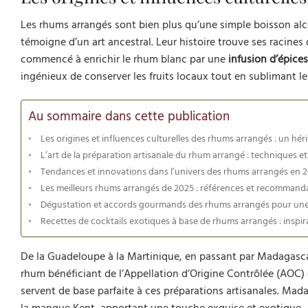
Les rhums arrangés sont bien plus qu’une simple boisson alc
témoigne d’un art ancestral. Leur histoire trouve ses racines
commencé à enrichir le rhum blanc par une
infusion d’épices
ingénieux de conserver les fruits locaux tout en sublimant 
Au sommaire dans cette publication
Les origines et influences culturelles des rhums arrangés : un hér
L’art de la préparation artisanale du rhum arrangé : techniques et
Tendances et innovations dans l’univers des rhums arrangés en 
Les meilleurs rhums arrangés de 2025 : références et recommand
Dégustation et accords gourmands des rhums arrangés pour un
Recettes de cocktails exotiques à base de rhums arrangés : inspir
De la Guadeloupe à la Martinique, en passant par Madagascar, 
rhum bénéficiant de l’Appellation d’Origine Contrôlée (AOC) e
servent de base parfaite à ces préparations artisanales. Mad
la mangue Kent, apportant une touche exquise et exotique.