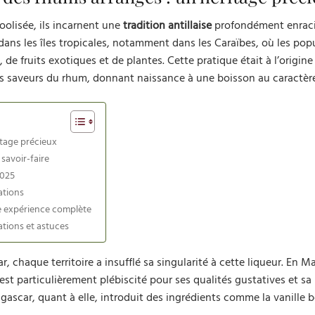
oolisée, ils incarnent une
tradition antillaise
profondément enraci
 dans les îles tropicales, notamment dans les Caraïbes, où les pop
, de fruits exotiques et de plantes. Cette pratique était à l’origi
les saveurs du rhum, donnant naissance à une boisson au caractèr
itage précieux
 savoir-faire
2025
ations
e expérience complète
ations et astuces
chaque territoire a insufflé sa singularité à cette liqueur. En Ma
st particulièrement plébiscité pour ses qualités gustatives et sa
agascar, quant à elle, introduit des ingrédients comme la vanille 