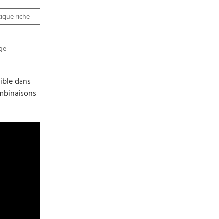
ique riche
nge
sible dans
ombinaisons