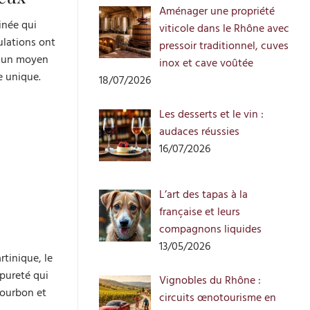
Aménager une propriété
née qui
viticole dans le Rhône avec
ulations ont
pressoir traditionnel, cuves
ne un moyen
inox et cave voûtée
e unique.
18/07/2026
Les desserts et le vin :
audaces réussies
16/07/2026
L’art des tapas à la
française et leurs
compagnons liquides
13/05/2026
rtinique, le
 pureté qui
Vignobles du Rhône :
bourbon et
circuits œnotourisme en