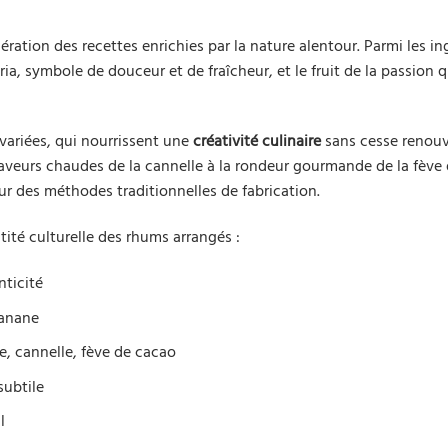
ration des recettes enrichies par la nature alentour. Parmi les in
, symbole de douceur et de fraîcheur, et le fruit de la passion q
variées, qui nourrissent une
créativité culinaire
sans cesse renouv
saveurs chaudes de la cannelle à la rondeur gourmande de la fève
ueur des méthodes traditionnelles de fabrication.
tité culturelle des rhums arrangés :
nticité
banane
e, cannelle, fève de cacao
subtile
l