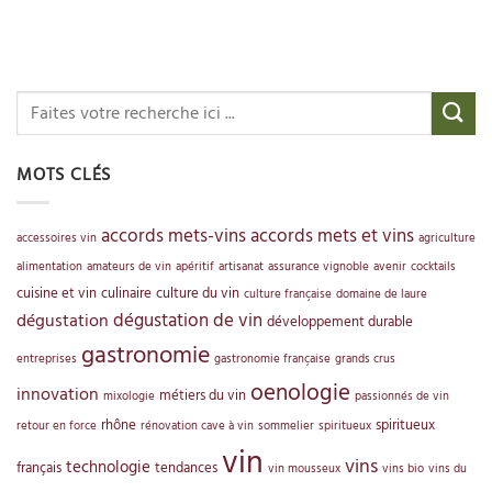
MOTS CLÉS
accords mets-vins
accords mets et vins
accessoires vin
agriculture
alimentation
amateurs de vin
apéritif
artisanat
assurance vignoble
avenir
cocktails
cuisine et vin
culinaire
culture du vin
culture française
domaine de laure
dégustation de vin
dégustation
développement durable
gastronomie
entreprises
gastronomie française
grands crus
oenologie
innovation
métiers du vin
mixologie
passionnés de vin
rhône
spiritueux
retour en force
rénovation cave à vin
sommelier
spiritueux
vin
vins
technologie
français
tendances
vin mousseux
vins bio
vins du