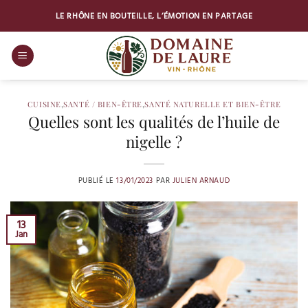
Passer
LE RHÔNE EN BOUTEILLE, L’ÉMOTION EN PARTAGE
au
contenu
CUISINE
,
SANTÉ / BIEN-ÊTRE
,
SANTÉ NATURELLE ET BIEN-ÊTRE
Quelles sont les qualités de l’huile de
nigelle ?
PUBLIÉ LE
13/01/2023
PAR
JULIEN ARNAUD
13
Jan