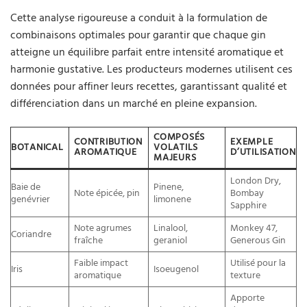
Cette analyse rigoureuse a conduit à la formulation de
combinaisons optimales pour garantir que chaque gin
atteigne un équilibre parfait entre intensité aromatique et
harmonie gustative. Les producteurs modernes utilisent ces
données pour affiner leurs recettes, garantissant qualité et
différenciation dans un marché en pleine expansion.
COMPOSÉS
CONTRIBUTION
EXEMPLE
BOTANICAL
VOLATILS
AROMATIQUE
D’UTILISATION
MAJEURS
London Dry,
Baie de
Pinene,
Note épicée, pin
Bombay
genévrier
limonene
Sapphire
Note agrumes
Linalool,
Monkey 47,
Coriandre
fraîche
geraniol
Generous Gin
Faible impact
Utilisé pour la
Iris
Isoeugenol
aromatique
texture
Apporte