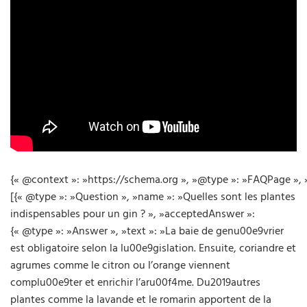
{« @context »: »https://schema.org », »@type »: »FAQPage », 
[{« @type »: »Question », »name »: »Quelles sont les plantes
indispensables pour un gin ? », »acceptedAnswer »:
{« @type »: »Answer », »text »: »La baie de genu00e9vrier
est obligatoire selon la lu00e9gislation. Ensuite, coriandre et
agrumes comme le citron ou l’orange viennent
complu00e9ter et enrichir l’aru00f4me. Du2019autres
plantes comme la lavande et le romarin apportent de la