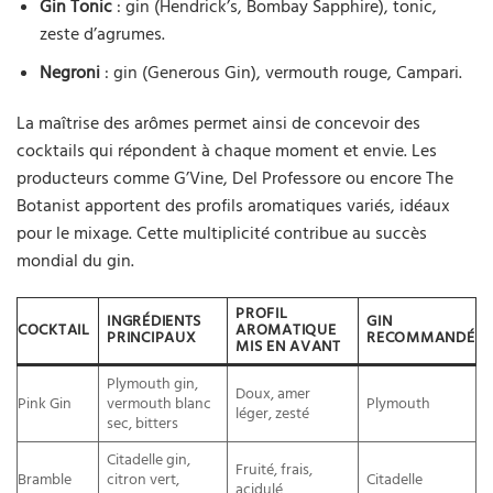
Gin Tonic
: gin (Hendrick’s, Bombay Sapphire), tonic,
zeste d’agrumes.
Negroni
: gin (Generous Gin), vermouth rouge, Campari.
La maîtrise des arômes permet ainsi de concevoir des
cocktails qui répondent à chaque moment et envie. Les
producteurs comme G’Vine, Del Professore ou encore The
Botanist apportent des profils aromatiques variés, idéaux
pour le mixage. Cette multiplicité contribue au succès
mondial du gin.
PROFIL
INGRÉDIENTS
GIN
COCKTAIL
AROMATIQUE
PRINCIPAUX
RECOMMANDÉ
MIS EN AVANT
Plymouth gin,
Doux, amer
Pink Gin
vermouth blanc
Plymouth
léger, zesté
sec, bitters
Citadelle gin,
Fruité, frais,
Bramble
citron vert,
Citadelle
acidulé