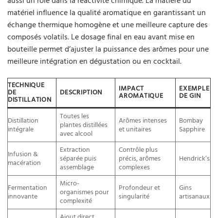
aussi un rôle dans la réactivité chimique. La matière du
matériel influence la qualité aromatique en garantissant un
échange thermique homogène et une meilleure capture des
composés volatils. Le dosage final en eau avant mise en
bouteille permet d’ajuster la puissance des arômes pour une
meilleure intégration en dégustation ou en cocktail.
TECHNIQUE
IMPACT
EXEMPLE
DE
DESCRIPTION
AROMATIQUE
DE GIN
DISTILLATION
Toutes les
Distillation
Arômes intenses
Bombay
plantes distillées
intégrale
et unitaires
Sapphire
avec alcool
Extraction
Contrôle plus
Infusion &
séparée puis
précis, arômes
Hendrick’s
macération
assemblage
complexes
Micro-
Fermentation
Profondeur et
Gins
organismes pour
innovante
singularité
artisanaux
complexité
Ajout direct