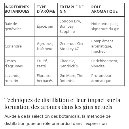
INGRÉDIENTS
TYPE
EXEMPLE DE
RÔLE
BOTANIQUES
D’ARÔME
GIN
AROMATIQUE
London Dry,
Baie de
Note principale,
Épicé, pin
Bombay
genévrier
signature du gin
Sapphire
Complément
Agrumes,
Generous Gin,
Coriandre
aromatique,
fraîcheur
Monkey 47
fraicheur
Zestes
Fruité,
Citadelle,
Enrichissement,
d’agrumes
zesté
Hendrick’s
vivacité
Lavande,
Floraux,
Gin Mare, The
Profondeur
romarin
herbacés
Botanist
aromatique
Techniques de distillation et leur impact sur la
formation des arômes dans les gins actuels
Au-delà de la sélection des botanicals, la méthode de
distillation joue un rôle primordial dans l’expression