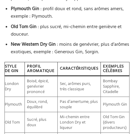
Plymouth Gin
: profil doux et rond, sans arômes amers,
exemple : Plymouth.
Old Tom Gin
: plus sucré, mi-chemin entre genièvre et
douceur.
New Western Dry Gin
: moins de genévrier, plus d’arômes
exotiques, exemple : Generous Gin, Sorgin.
STYLE
PROFIL
EXEMPLES
CARACTÉRISTIQUES
DE GIN
AROMATIQUE
CÉLÈBRES
Boisé, épicé,
Bombay
London
Sec, arômes purs,
genévrier
Sapphire,
Dry
très classique
prononcé
Citadelle
Doux, rond,
Pas d’amertume, plus
Plymouth
Plymouth Gin
équilibré
souple
Mi-chemin entre
Old Tom Gin
Sucré, plus
Old Tom
London Dry et
(divers
doux
liqueur
producteurs)