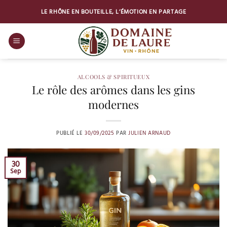
Passer
LE RHÔNE EN BOUTEILLE, L’ÉMOTION EN PARTAGE
au
contenu
ALCOOLS & SPIRITUEUX
Le rôle des arômes dans les gins
modernes
PUBLIÉ LE
30/09/2025
PAR
JULIEN ARNAUD
30
Sep