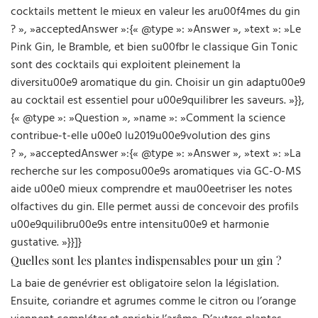
cocktails mettent le mieux en valeur les aru00f4mes du gin
? », »acceptedAnswer »:{« @type »: »Answer », »text »: »Le
Pink Gin, le Bramble, et bien su00fbr le classique Gin Tonic
sont des cocktails qui exploitent pleinement la
diversitu00e9 aromatique du gin. Choisir un gin adaptu00e9
au cocktail est essentiel pour u00e9quilibrer les saveurs. »}},
{« @type »: »Question », »name »: »Comment la science
contribue-t-elle u00e0 lu2019u00e9volution des gins
? », »acceptedAnswer »:{« @type »: »Answer », »text »: »La
recherche sur les composu00e9s aromatiques via GC-O-MS
aide u00e0 mieux comprendre et mau00eetriser les notes
olfactives du gin. Elle permet aussi de concevoir des profils
u00e9quilibru00e9s entre intensitu00e9 et harmonie
gustative. »}}]}
Quelles sont les plantes indispensables pour un gin ?
La baie de genévrier est obligatoire selon la législation.
Ensuite, coriandre et agrumes comme le citron ou l’orange