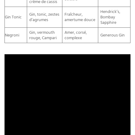
crème de cassis
Hendrick’s,
Gin, tonic, zestes
Fraîcheur,
Gin Tonic
Bombay
d’agrumes
amertume douce
Sapphire
Gin, vermouth
Amer, corsé,
Negroni
Generous Gin
rouge, Campari
complexe