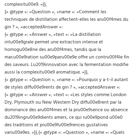
complexitu00e9. »}},
{« @type »: »Question », »name »: »Comment les
techniques de distillation affectent-elles les aru00f4mes du
gin ? », »acceptedAnswer »:
{« @type »: »Answer », »text »: »La distillation
intu00e9grale permet une extraction intense et
homogu00e8ne des aru00f4mes, tandis que la
macu00e9ration su00e9paru00e9e offre un contru00f4le fin
des saveurs. Lu2019innovation avec la fermentation modifie
aussi la complexitu00e9 aromatique. »}},
{« @type »: »Question », »name »: »Pourquoi y a-t-il autant
de styles diffu00e9rents de gin ? », »acceptedAnswer »:
{« @type »: »Answer », »text »: »Les styles comme London
Dry, Plymouth ou New Western Dry diffu00e8rent par la
dominance des aru00f4mes et la pru00e9sence ou absence
du2019ingru00e9dients amers, ce qui ru00e9pond u00e0
des traditions et pru00e9fu00e9rences gustatives
variu00e9es. »}},{« @type »: »Question », »name »: »Quels