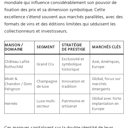
mondiale qui influence considérablement son pouvoir de
fixation des prix et sa dimension symbolique. Cette
excellence s’étend souvent aux marchés parallèles, avec des
formats de vins et des éditions limitées qui séduisent les
collectionneurs et investisseurs.
MAISON /
STRATÉGIE
SEGMENT
MARCHÉS CLÉS
DOMAINE
DE PRESTIGE
Exclusivité et
Château Lafite
Asie, Amériques,
Grand Cru
symbolique
Rothschild
Europe
historique
Moët &
Global, focus sur
Champagne
Innovation et
Chandon / Dom
marchés
de luxe
tradition
Pérignon
émergents
Global avec forte
Luxe multi-
Patrimoine et
Hermès
implantation en
secteur
artisanat
Europe
Ces marques capitalisent sur la double identité de leurs