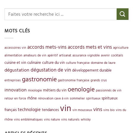
MOTS CLÉS
accords mets-vins
accords mets et vins
accessoires vin
agriculture
alimentation
amateurs de vin
apéritif
artisanat
assurance vignoble
avenir
cocktails
cuisine et vin
culinaire
culture du vin
culture française
domaine de laure
dégustation de vin
dégustation
développement durable
gastronomie
entreprises
gastronomie française
grands crus
oenologie
innovation
métiers du vin
mixologie
passionnés de vin
rhône
spiritueux
retour en force
rénovation cave à vin
sommelier
spiritueux
vin
vins
technologie
français
tendances
vin mousseux
vins bio
vins du
rhône
vins emblématiques
vins nature
vins naturels
whisky