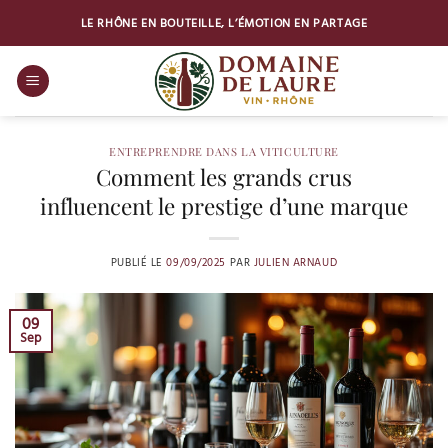
Passer
LE RHÔNE EN BOUTEILLE, L’ÉMOTION EN PARTAGE
au
contenu
ENTREPRENDRE DANS LA VITICULTURE
Comment les grands crus
influencent le prestige d’une marque
PUBLIÉ LE
09/09/2025
PAR
JULIEN ARNAUD
09
Sep