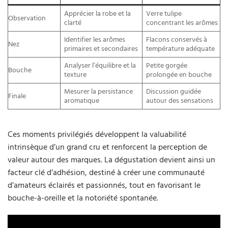
Apprécier la robe et la
Verre tulipe
Observation
clarté
concentrant les arômes
Identifier les arômes
Flacons conservés à
Nez
primaires et secondaires
température adéquate
Analyser l’équilibre et la
Petite gorgée
Bouche
texture
prolongée en bouche
Mesurer la persistance
Discussion guidée
Finale
aromatique
autour des sensations
Ces moments privilégiés développent la valuabilité
intrinsèque d’un grand cru et renforcent la perception de
valeur autour des marques. La dégustation devient ainsi un
facteur clé d’adhésion, destiné à créer une communauté
d’amateurs éclairés et passionnés, tout en favorisant le
bouche-à-oreille et la notoriété spontanée.