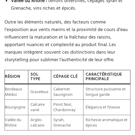
Vallée du Rhône :
terroirs diversifiés, cépages Syrah et
Grenache, vins riches et épicés.
Outre les éléments naturels, des facteurs comme
l’exposition aux vents marins et la proximité de cours d’eau
influencent la maturation et la fraîcheur des raisins,
apportant nuances et complexité au produit final. Les
marques intègrent souvent ces distinctions dans leur
storytelling pour sublimer l’authenticité de leur offre.
SOL
CARACTÉRISTIQUE
RÉGION
CÉPAGE CLÉ
TYPE
PRINCIPALE
Bordeaux
Cabernet
Structure puissante et
Graveleux
Médoc
Sauvignon
longue garde
Calcaire
Pinot Noir,
Bourgogne
Élégance et finesse
varié
Chardonnay
Vallée du
Argilo-
Syrah,
Richesse aromatique et
Rhône
calcaire
Grenache
épices