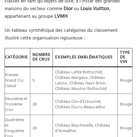
classés en tant qu’objets de luxe, à l’instar des grandes
maisons du secteur comme
Dior
ou
Louis Vuitton
,
appartenant au groupe
LVMH
.
Un tableau synthétique des catégories du classement
illustre cette organisation rigoureuse :
TYPE
NOMBRE
CATÉGORIE
EXEMPLES EMBLÉMATIQUES
DE
DE CRUS
VIN
Château Lafite Rothschild,
Premier
Château Margaux, Château
Grand Cru
5
Rouge
Latour, Château Haut-Brion,
Classé
Château Mouton Rothschild
Deuxième et
Château Cos-d’Estournel,
Troisième
28
Rouge
Château Ducru-Beaucaillou
Crus
Quatrième
et
Château Beychevelle, Château
28
Rouge
Cinquième
d’Armailhac
Crus