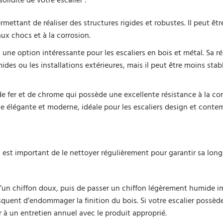
olidité de votre escalier :
ermettant de réaliser des structures rigides et robustes. Il peut êtr
ux chocs et à la corrosion.
i une option intéressante pour les escaliers en bois et métal. Sa r
ides ou les installations extérieures, mais il peut être moins stab
 de fer et de chrome qui possède une excellente résistance à la co
he élégante et moderne, idéale pour les escaliers design et conte
 est important de le nettoyer régulièrement pour garantir sa long
e d’un chiffon doux, puis de passer un chiffon légèrement humide 
isquent d’endommager la finition du bois. Si votre escalier possèd
er à un entretien annuel avec le produit approprié.