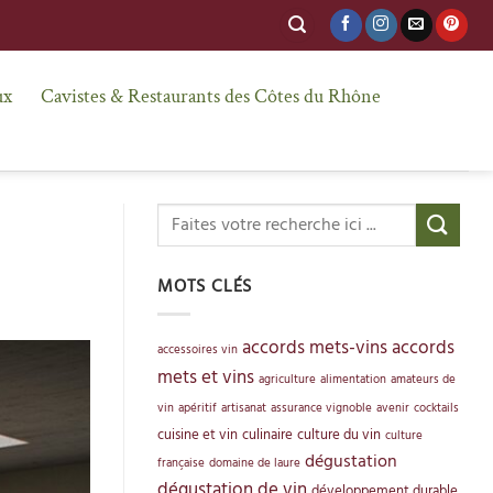
ux
Cavistes & Restaurants des Côtes du Rhône
MOTS CLÉS
accords mets-vins
accords
accessoires vin
mets et vins
agriculture
alimentation
amateurs de
vin
apéritif
artisanat
assurance vignoble
avenir
cocktails
cuisine et vin
culinaire
culture du vin
culture
dégustation
française
domaine de laure
dégustation de vin
développement durable