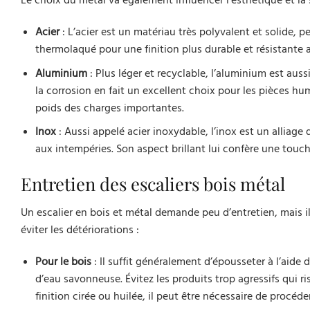
Le choix du métal va également influencer l’esthétique et la s
Acier
: L’acier est un matériau très polyvalent et solide, p
thermolaqué pour une finition plus durable et résistante a
Aluminium
: Plus léger et recyclable, l’aluminium est auss
la corrosion en fait un excellent choix pour les pièces hum
poids des charges importantes.
Inox
: Aussi appelé acier inoxydable, l’inox est un alliage
aux intempéries. Son aspect brillant lui confère une touc
Entretien des escaliers bois métal
Un escalier en bois et métal demande peu d’entretien, mais il
éviter les détériorations :
Pour le bois
: Il suffit généralement d’épousseter à l’aid
d’eau savonneuse. Évitez les produits trop agressifs qui r
finition cirée ou huilée, il peut être nécessaire de procéd