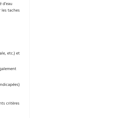
é d’eau
 les taches
e, etc.) et
également
andicapées)
nts critères