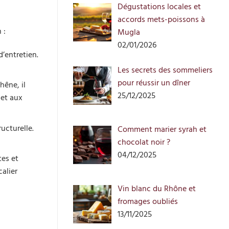
Dégustations locales et
accords mets-poissons à
 :
Mugla
02/01/2026
d’entretien.
Les secrets des sommeliers
pour réussir un dîner
hêne, il
25/12/2025
 et aux
ucturelle.
Comment marier syrah et
chocolat noir ?
04/12/2025
tes et
calier
Vin blanc du Rhône et
fromages oubliés
13/11/2025