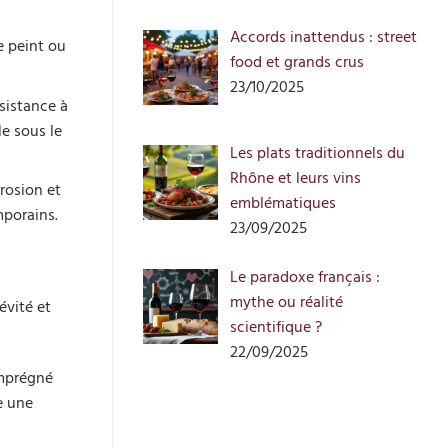
Accords inattendus : street
e peint ou
food et grands crus
23/10/2025
ésistance à
le sous le
Les plats traditionnels du
Rhône et leurs vins
rrosion et
emblématiques
mporains.
23/09/2025
Le paradoxe français :
mythe ou réalité
évité et
scientifique ?
22/09/2025
imprégné
e une