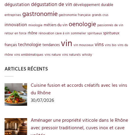
dégustation de vin
dégustation
développement durable
gastronomie
entreprises
gastronomie française
grands crus
oenologie
innovation
métiers du vin
mixologie
passionnés de vin
rhône
spiritueux
retour en force
rénovation cave à vin
sommelier
spiritueux
vin
vins
technologie
français
tendances
vin mousseux
vins bio
vins du
rhône
vins emblématiques
vins nature
vins naturels
whisky
ARTICLES RÉCENTS
Cuisine fusion et accords créatifs avec les vins
du Rhône
30/07/2026
Aménager une propriété viticole dans le Rhône
avec pressoir traditionnel, cuves inox et cave