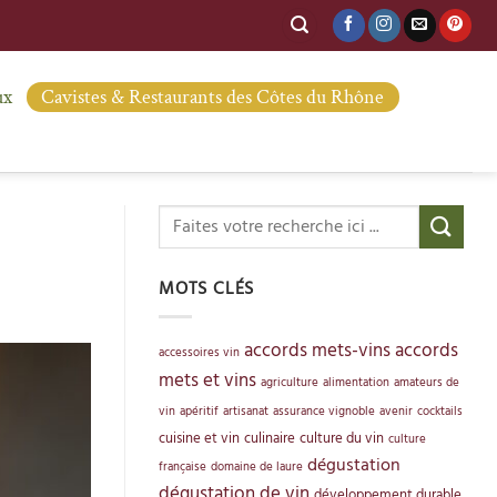
ux
Cavistes & Restaurants des Côtes du Rhône
MOTS CLÉS
accords mets-vins
accords
accessoires vin
mets et vins
agriculture
alimentation
amateurs de
vin
apéritif
artisanat
assurance vignoble
avenir
cocktails
cuisine et vin
culinaire
culture du vin
culture
dégustation
française
domaine de laure
dégustation de vin
développement durable