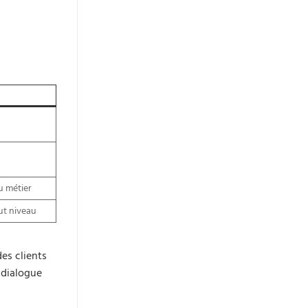
u métier
ut niveau
des clients
 dialogue