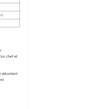
es)
r
’un chef et
e dévoilent
ent