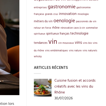
gastronomie
entreprises
gastronomie
innovation
française
grands crus
mixologie
oenologie
métiers du vin
passionnés de vin
rhône
retour en force
rénovation cave à vin
sommelier
technologie
spiritueux français
spiritueux
vin
vins
tendances
vin mousseux
vins bio
vins
du rhône
vins emblématiques
vins nature
vins naturels
whisky
ARTICLES RÉCENTS
Cuisine fusion et accords
créatifs avec les vins du
Rhône
30/07/2026
tion lors