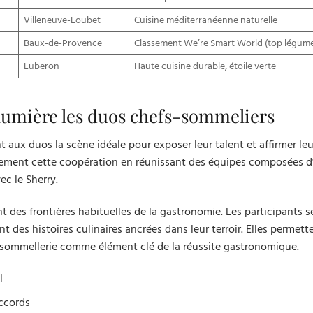
Villeneuve-Loubet
Cuisine méditerranéenne naturelle
Baux-de-Provence
Classement We’re Smart World (top légum
Luberon
Haute cuisine durable, étoile verte
 lumière les duos chefs-sommeliers
ux duos la scène idéale pour exposer leur talent et affirmer leu
itement cette coopération en réunissant des équipes composées d
c le Sherry.
 des frontières habituelles de la gastronomie. Les participants s
 des histoires culinaires ancrées dans leur terroir. Elles permett
 sommellerie comme élément clé de la réussite gastronomique.
l
accords