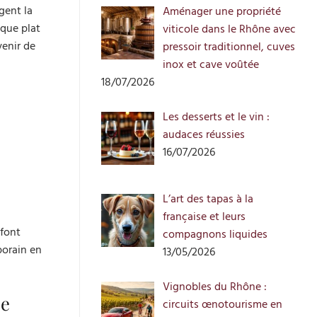
gent la
Aménager une propriété
aque plat
viticole dans le Rhône avec
venir de
pressoir traditionnel, cuves
inox et cave voûtée
18/07/2026
Les desserts et le vin :
audaces réussies
16/07/2026
L’art des tapas à la
française et leurs
 font
compagnons liquides
porain en
13/05/2026
Vignobles du Rhône :
ie
circuits œnotourisme en