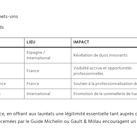
mets-vins
és
LIEU
IMPACT
Espagne /
Révélation de duos innovants
International
Visibilité accrue et opportunités
France
professionnelles
ence
France
Soutien à la professionnalisation d
s
International
Promotion de la sommellerie de ha
e, en offrant aux lauréats une légitimité essentielle tant auprès 
écernées par le Guide Michelin ou Gault & Millau encouragent un