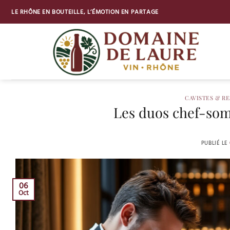
Passer
LE RHÔNE EN BOUTEILLE, L’ÉMOTION EN PARTAGE
au
contenu
CAVISTES & R
Les duos chef-somm
PUBLIÉ LE
06
Oct