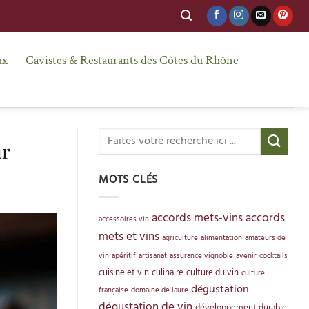
ux
Cavistes & Restaurants des Côtes du Rhône
ur
MOTS CLÉS
accords mets-vins
accords
accessoires vin
mets et vins
agriculture
alimentation
amateurs de
vin
apéritif
artisanat
assurance vignoble
avenir
cocktails
cuisine et vin
culinaire
culture du vin
culture
dégustation
française
domaine de laure
dégustation de vin
développement durable