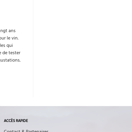
ingt ans
ur le vin.
les qui
e de tester
gustations.
ACCÈS RAPIDE
Contact & Partenaires