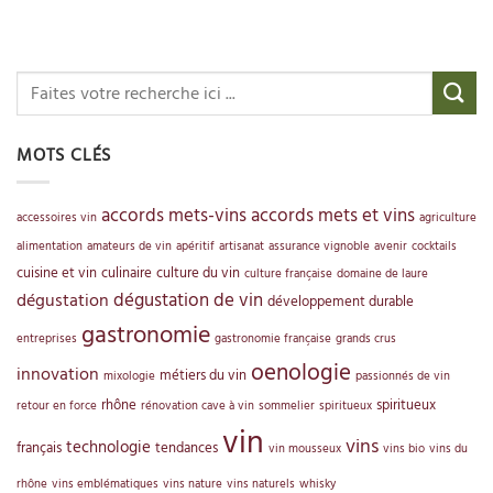
MOTS CLÉS
accords mets-vins
accords mets et vins
accessoires vin
agriculture
alimentation
amateurs de vin
apéritif
artisanat
assurance vignoble
avenir
cocktails
cuisine et vin
culinaire
culture du vin
culture française
domaine de laure
dégustation de vin
dégustation
développement durable
gastronomie
entreprises
gastronomie française
grands crus
oenologie
innovation
métiers du vin
mixologie
passionnés de vin
rhône
spiritueux
retour en force
rénovation cave à vin
sommelier
spiritueux
vin
vins
technologie
français
tendances
vin mousseux
vins bio
vins du
rhône
vins emblématiques
vins nature
vins naturels
whisky