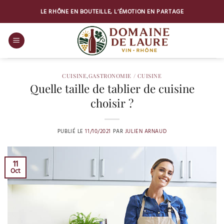
Passer
LE RHÔNE EN BOUTEILLE, L’ÉMOTION EN PARTAGE
au
contenu
CUISINE
,
GASTRONOMIE / CUISINE
Quelle taille de tablier de cuisine
choisir ?
PUBLIÉ LE
11/10/2021
PAR
JULIEN ARNAUD
11
Oct