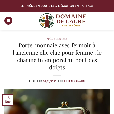
Passer
LE RHÔNE EN BOUTEILLE, L’ÉMOTION EN PARTAGE
au
contenu
MODE FEMME
Porte-monnaie avec fermoir à
l’ancienne clic clac pour femme : le
charme intemporel au bout des
doigts
PUBLIÉ LE
16/11/2025
PAR
JULIEN ARNAUD
16
Nov