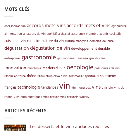
MOTS CLÉS
accords mets-vins
accords mets et vins
accessoires vin
agriculture
alimentation
amateurs de vin
apéritif
artisanat
assurance vignoble
avenir
cocktails
cuisine et vin
culinaire
culture du vin
culture française
domaine de laure
dégustation de vin
dégustation
développement durable
gastronomie
entreprises
gastronomie française
grands crus
oenologie
innovation
métiers du vin
mixologie
passionnés de vin
rhône
spiritueux
retour en force
rénovation cave à vin
sommelier
spiritueux
vin
vins
technologie
français
tendances
vin mousseux
vins bio
vins du
rhône
vins emblématiques
vins nature
vins naturels
whisky
ARTICLES RÉCENTS
Les desserts et le vin : audaces réussies