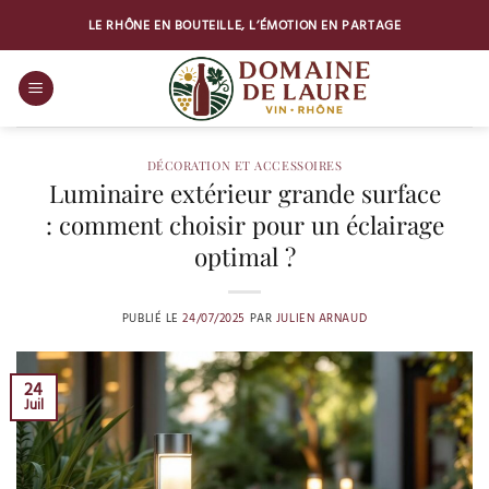
Passer
LE RHÔNE EN BOUTEILLE, L’ÉMOTION EN PARTAGE
au
contenu
DÉCORATION ET ACCESSOIRES
Luminaire extérieur grande surface
: comment choisir pour un éclairage
optimal ?
PUBLIÉ LE
24/07/2025
PAR
JULIEN ARNAUD
24
Juil