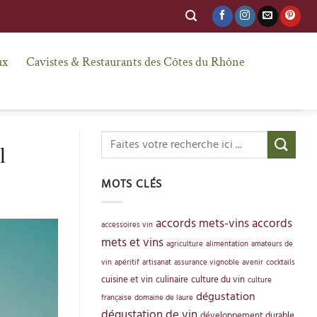
ux
Cavistes & Restaurants des Côtes du Rhône
l
MOTS CLÉS
accords mets-vins
accords
accessoires vin
mets et vins
agriculture
alimentation
amateurs de
vin
apéritif
artisanat
assurance vignoble
avenir
cocktails
cuisine et vin
culinaire
culture du vin
culture
dégustation
française
domaine de laure
dégustation de vin
développement durable