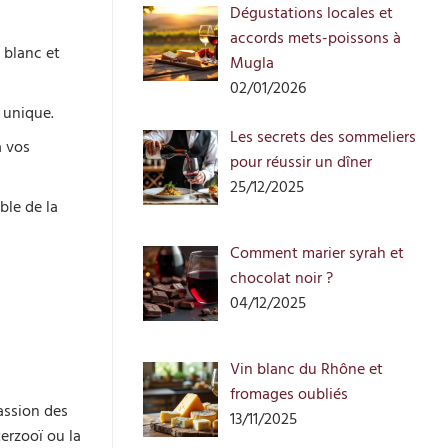
Dégustations locales et
accords mets-poissons à
 blanc et
Mugla
02/01/2026
 unique.
Les secrets des sommeliers
a vos
pour réussir un dîner
25/12/2025
ble de la
Comment marier syrah et
chocolat noir ?
04/12/2025
Vin blanc du Rhône et
fromages oubliés
assion des
13/11/2025
terzooï ou la