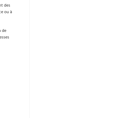
nt des
ce ou à
a de
resses