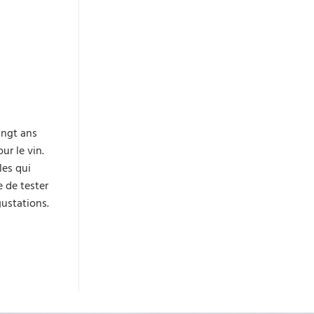
ingt ans
ur le vin.
les qui
e de tester
gustations.