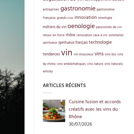
gastronomie
entreprises
gastronomie
innovation
française
grands crus
mixologie
oenologie
métiers du vin
passionnés de vin
rhône
retour en force
rénovation cave à vin
sommelier
technologie
spiritueux français
spiritueux
vin
vins
tendances
vin mousseux
vins bio
vins
du rhône
vins emblématiques
vins nature
vins naturels
whisky
ARTICLES RÉCENTS
Cuisine fusion et accords
créatifs avec les vins du
Rhône
30/07/2026