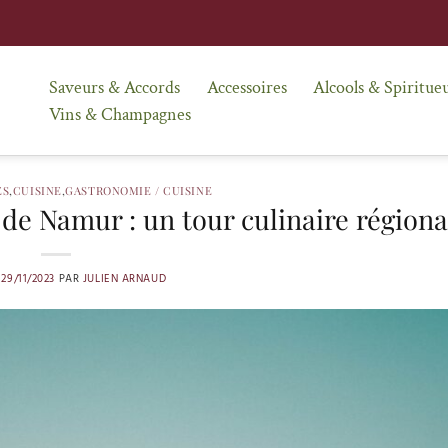
Saveurs & Accords
Accessoires
Alcools & Spiritue
Vins & Champagnes
ES
,
CUISINE
,
GASTRONOMIE / CUISINE
de Namur : un tour culinaire régiona
E
29/11/2023
PAR
JULIEN ARNAUD