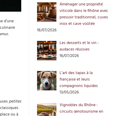
Aménager une propriété
viticole dans le Rhône avec
pressoir traditionnel, cuves
he d’une
inox et cave voûtée
culinaire
18/07/2026
amur.
Les desserts et le vin :
audaces réussies
16/07/2026
L’art des tapas à la
française et leurs
compagnons liquides
13/05/2026
euses
petites
Vignobles du Rhône :
 classiques
circuits œnotourisme en
 place ou à