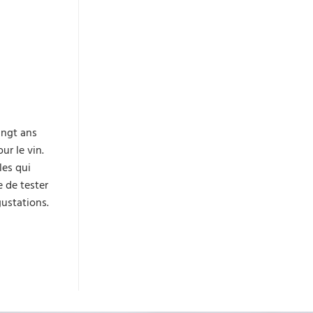
ingt ans
ur le vin.
les qui
e de tester
gustations.