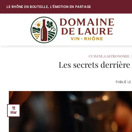
Passer
LE RHÔNE EN BOUTEILLE, L’ÉMOTION EN PARTAGE
au
contenu
CUISINE
,
GASTRONOMIE /
Les secrets derrière
PUBLIÉ L
11
Mar