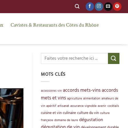
ux
Cavistes & Restaurants des Côtes du Rhône
MOTS CLÉS
accords mets-vins
accords
accessoires vin
mets et vins
agriculture
alimentation
amateurs de
vin
apéritif
artisanat
assurance vignoble
avenir
cocktails
cuisine et vin
culinaire
culture du vin
culture
dégustation
française
domaine de laure
dégustation de vin
développement durable