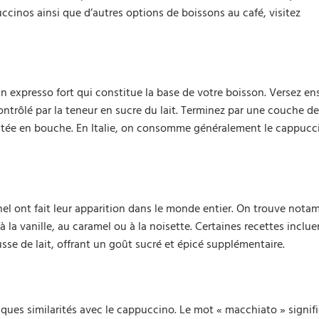
ccinos ainsi que d’autres options de boissons au café, visitez
xpresso fort qui constitue la base de votre boisson. Versez ens
ntrôlé par la teneur en sucre du lait. Terminez par une couche d
utée en bouche. En Italie, on consomme généralement le cappucci
nel ont fait leur apparition dans le monde entier. On trouve not
la vanille, au caramel ou à la noisette. Certaines recettes inclue
se de lait, offrant un goût sucré et épicé supplémentaire.
ques similarités avec le cappuccino. Le mot « macchiato » signifi