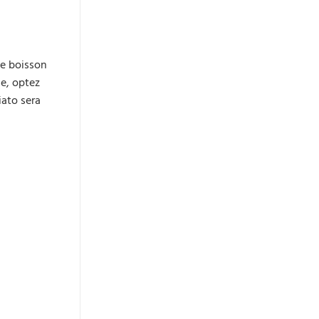
le boisson
e, optez
iato sera