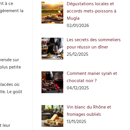
nt à ce
Dégustations locales et
égèrement la
accords mets-poissons à
Mugla
02/01/2026
Les secrets des sommeliers
pour réussir un dîner
25/12/2025
versée sur
plus petite
Comment marier syrah et
chocolat noir ?
glacées où
04/12/2025
lle. Le goût
Vin blanc du Rhône et
fromages oubliés
13/11/2025
t leur