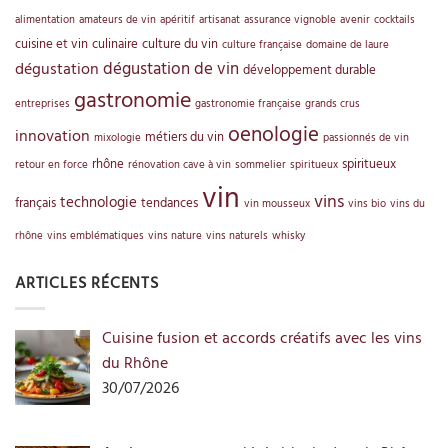
alimentation
amateurs de vin
apéritif
artisanat
assurance vignoble
avenir
cocktails
cuisine et vin
culinaire
culture du vin
culture française
domaine de laure
dégustation de vin
dégustation
développement durable
gastronomie
entreprises
gastronomie française
grands crus
oenologie
innovation
métiers du vin
mixologie
passionnés de vin
rhône
spiritueux
retour en force
rénovation cave à vin
sommelier
spiritueux
vin
vins
technologie
français
tendances
vin mousseux
vins bio
vins du
rhône
vins emblématiques
vins nature
vins naturels
whisky
ARTICLES RÉCENTS
Cuisine fusion et accords créatifs avec les vins
du Rhône
30/07/2026