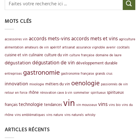
MOTS CLÉS
accords mets-vins
accords mets et vins
accessoires vin
agriculture
alimentation
amateurs de vin
apéritif
artisanat
assurance vignoble
avenir
cocktails
cuisine et vin
culinaire
culture du vin
culture française
domaine de laure
dégustation de vin
dégustation
développement durable
gastronomie
entreprises
gastronomie française
grands crus
oenologie
innovation
métiers du vin
mixologie
passionnés de vin
rhône
spiritueux
retour en force
rénovation cave à vin
sommelier
spiritueux
vin
vins
technologie
français
tendances
vin mousseux
vins bio
vins du
rhône
vins emblématiques
vins nature
vins naturels
whisky
ARTICLES RÉCENTS