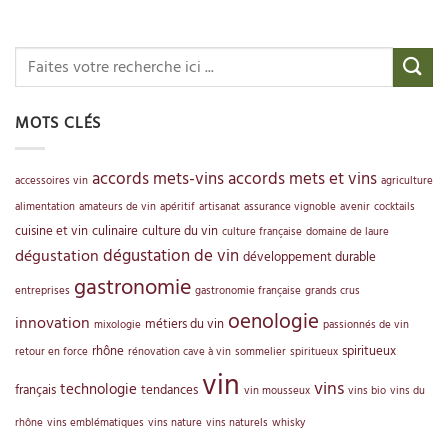
MOTS CLÉS
accords mets-vins
accords mets et vins
accessoires vin
agriculture
alimentation
amateurs de vin
apéritif
artisanat
assurance vignoble
avenir
cocktails
cuisine et vin
culinaire
culture du vin
culture française
domaine de laure
dégustation de vin
dégustation
développement durable
gastronomie
entreprises
gastronomie française
grands crus
oenologie
innovation
métiers du vin
mixologie
passionnés de vin
rhône
spiritueux
retour en force
rénovation cave à vin
sommelier
spiritueux
vin
vins
technologie
français
tendances
vin mousseux
vins bio
vins du
rhône
vins emblématiques
vins nature
vins naturels
whisky