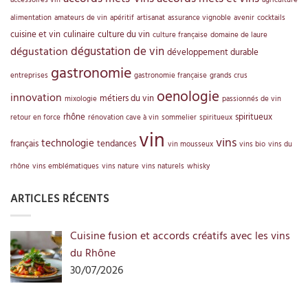
alimentation
amateurs de vin
apéritif
artisanat
assurance vignoble
avenir
cocktails
cuisine et vin
culinaire
culture du vin
culture française
domaine de laure
dégustation de vin
dégustation
développement durable
gastronomie
entreprises
gastronomie française
grands crus
oenologie
innovation
métiers du vin
mixologie
passionnés de vin
rhône
spiritueux
retour en force
rénovation cave à vin
sommelier
spiritueux
vin
vins
technologie
français
tendances
vin mousseux
vins bio
vins du
rhône
vins emblématiques
vins nature
vins naturels
whisky
ARTICLES RÉCENTS
Cuisine fusion et accords créatifs avec les vins
du Rhône
30/07/2026