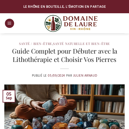
Passer
LE RHÔNE EN BOUTEILLE, L’ÉMOTION EN PARTAGE
au
contenu
SANTÉ / BIEN-ÊTRE
,
SANTÉ NATURELLE ET BIEN-ÊTRE
Guide Complet pour Débuter avec la
Lithothérapie et Choisir Vos Pierres
PUBLIÉ LE
05/09/2024
PAR
JULIEN ARNAUD
05
Sep