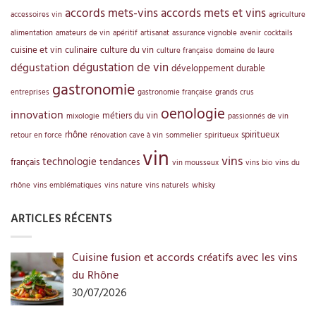
accords mets-vins
accords mets et vins
accessoires vin
agriculture
alimentation
amateurs de vin
apéritif
artisanat
assurance vignoble
avenir
cocktails
cuisine et vin
culinaire
culture du vin
culture française
domaine de laure
dégustation de vin
dégustation
développement durable
gastronomie
entreprises
gastronomie française
grands crus
oenologie
innovation
métiers du vin
mixologie
passionnés de vin
rhône
spiritueux
retour en force
rénovation cave à vin
sommelier
spiritueux
vin
vins
technologie
français
tendances
vin mousseux
vins bio
vins du
rhône
vins emblématiques
vins nature
vins naturels
whisky
ARTICLES RÉCENTS
Cuisine fusion et accords créatifs avec les vins
du Rhône
30/07/2026