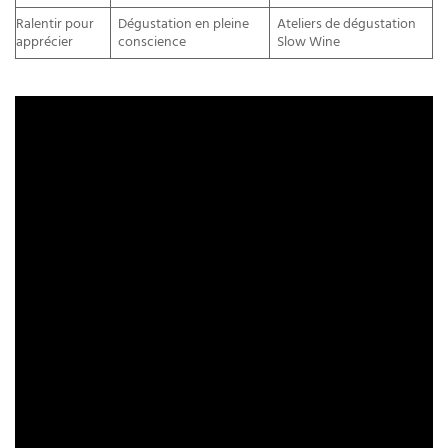
Ralentir pour
Dégustation en pleine
Ateliers de dégustation
apprécier
conscience
Slow Wine