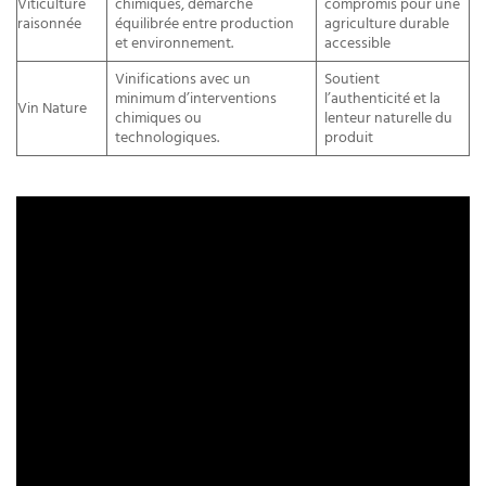
Viticulture
chimiques, démarche
compromis pour une
raisonnée
équilibrée entre production
agriculture durable
et environnement.
accessible
Vinifications avec un
Soutient
minimum d’interventions
l’authenticité et la
Vin Nature
chimiques ou
lenteur naturelle du
technologiques.
produit