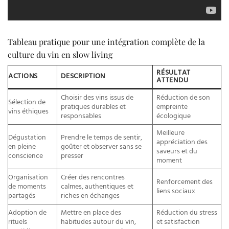
Tableau pratique pour une intégration complète de la
culture du vin en slow living
RÉSULTAT
ACTIONS
DESCRIPTION
ATTENDU
Choisir des vins issus de
Réduction de son
Sélection de
pratiques durables et
empreinte
vins éthiques
responsables
écologique
Meilleure
Dégustation
Prendre le temps de sentir,
appréciation des
en pleine
goûter et observer sans se
saveurs et du
conscience
presser
moment
Organisation
Créer des rencontres
Renforcement des
de moments
calmes, authentiques et
liens sociaux
partagés
riches en échanges
Adoption de
Mettre en place des
Réduction du stress
rituels
habitudes autour du vin,
et satisfaction