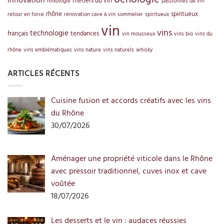
métiers du vin
mixologie
passionnés de vin
rhône
spiritueux
retour en force
rénovation cave à vin
sommelier
spiritueux
vin
vins
technologie
français
tendances
vin mousseux
vins bio
vins du
rhône
vins emblématiques
vins nature
vins naturels
whisky
ARTICLES RÉCENTS
Cuisine fusion et accords créatifs avec les vins
du Rhône
30/07/2026
Aménager une propriété viticole dans le Rhône
avec pressoir traditionnel, cuves inox et cave
voûtée
18/07/2026
Les desserts et le vin : audaces réussies