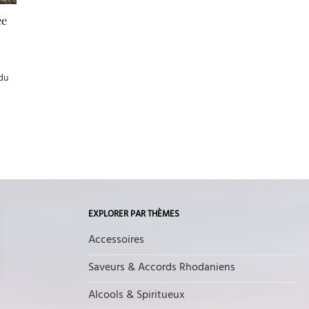
ée
 du
EXPLORER PAR THÈMES
Accessoires
Saveurs & Accords Rhodaniens
Alcools & Spiritueux